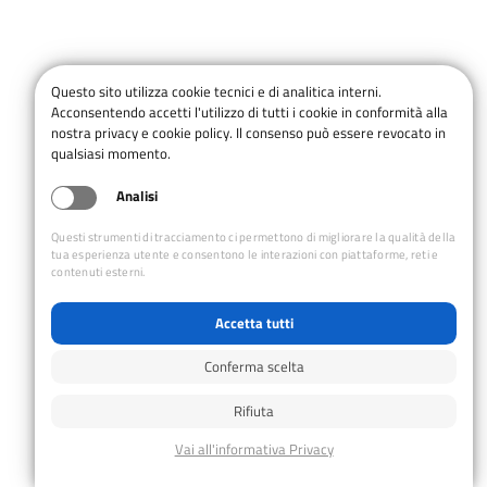
Il bando
Questo sito utilizza cookie tecnici e di analitica interni.
Acconsentendo accetti l'utilizzo di tutti i cookie in conformità alla
Montagnaterapia ed
Escursionismo con ausili da
nostra privacy e cookie policy. Il consenso può essere revocato in
fuoristrada
qualsiasi momento.
Analisi
Allegato 1 – Richiesta
contributo
Questi strumenti di tracciamento ci permettono di migliorare la qualità della
tua esperienza utente e consentono le interazioni con piattaforme, reti e
contenuti esterni.
Allegato 2 – Fac-simile report
Progetto Montagnaterapia
Accetta tutti
Allegato 3 – Griglia di
Conferma scelta
rilevazione dei percorsi
escursionistici
Rifiuta
Allegato 4 – Modulo
giustificativi saldo