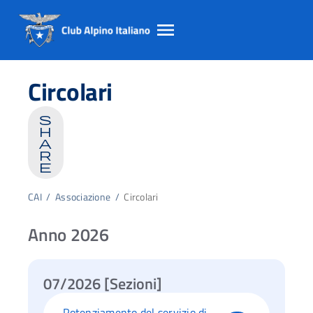
Salta
Salta
Salta
al
al
al
Circolari
contento
footer
menu
principale
s
h
a
r
e
CAI
/
Associazione
/
Circolari
Anno 2026
07/2026 [Sezioni]
Potenziamento del servizio di