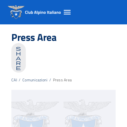
Salta
Salta
Salta
al
al
al
Press Area
contento
footer
menu
principale
s
h
a
r
e
CAI
/
Comunicazioni
/
Press Area