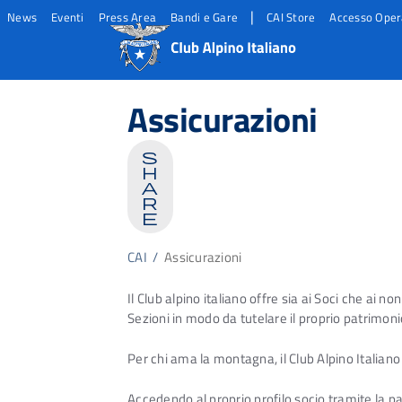
|
News
Eventi
Press Area
Bandi e Gare
CAI Store
Accesso Oper
Salta
Salta
Salta
al
al
al
Assicurazioni
contento
footer
menu
principale
s
h
a
r
e
CAI
/
Assicurazioni
Il Club alpino italiano offre sia ai Soci che ai n
Sezioni in modo da tutelare il proprio patrimoni
Per chi ama la montagna, il Club Alpino Italiano 
Accedendo al proprio profilo socio tramite la p