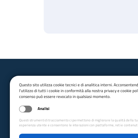
Questo sito utilizza cookie tecnici e di analitica interni. Acconsenten
l'utilizzo di tutti i cookie in conformità alla nostra privacy e cookie poli
consenso può essere revocato in qualsiasi momento.
email:
Info@cai.it
pec:
cai@pec.cai.it
Analisi
Tel.
02 2057231
Fax. 02 205723201
Questi strumenti di tracciamento ci permettono di migliorare la qualità della t
P.IVA 03654880156
esperienza utente e consentono le interazioni con piattaforme, reti e contenuti
Via Petrella 19 - 20124 Milano