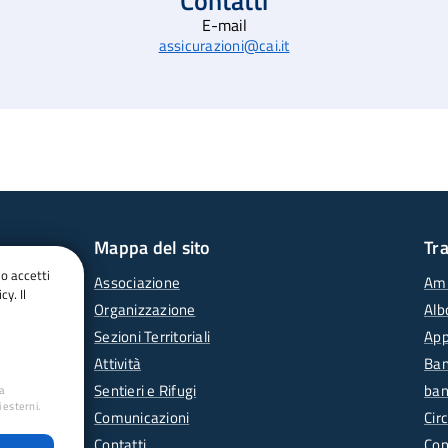
Contatti
E-mail
assicurazioni@cai.it
Mappa del sito
Tr
do accetti
Associazione
Amm
cy. Il
Organizzazione
Alb
Sezioni Territoriali
App
Attività
Ban
Sentieri e Rifugi
ban
ua
 esterni.
Comunicazioni
Circ
Contatti
Con