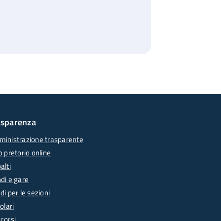
asparenza
inistrazione trasparente
o pretorio online
alti
di e gare
di per le sezioni
olari
corsi