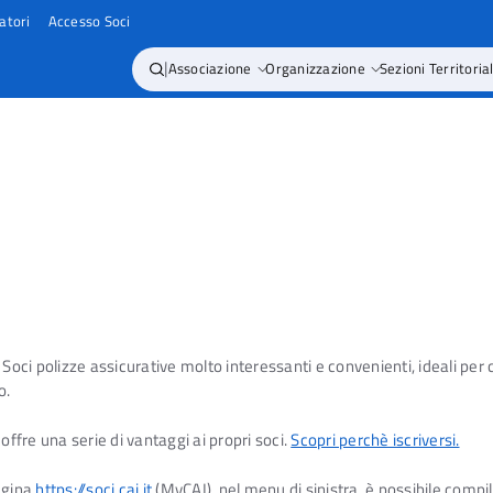
atori
Accesso Soci
|
Associazione
Organizzazione
Sezioni Territorial
on Soci polizze assicurative molto interessanti e convenienti, ideali per 
o.
offre una serie di vantaggi ai propri soci.
Scopri perchè iscriversi.
agina
https://soci.cai.it
(MyCAI), nel menu di sinistra, è possibile comp