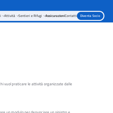
i
Attività
Sentieri e Rifugi
Assicurazioni
Contatti
Diventa Socio
chi vuol praticare le attività organizzate dalle
ilare un modulo per denunciare un sinistro e