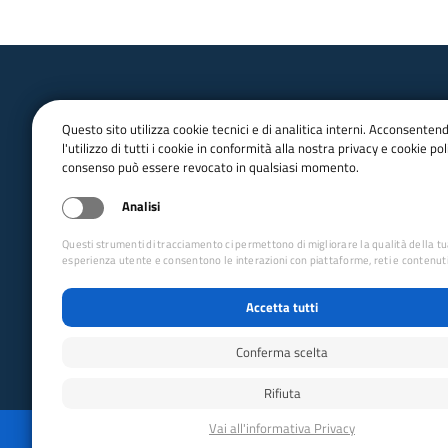
Questo sito utilizza cookie tecnici e di analitica interni. Acconsenten
l'utilizzo di tutti i cookie in conformità alla nostra privacy e cookie poli
consenso può essere revocato in qualsiasi momento.
email:
Info@cai.it
pec:
cai@pec.cai.it
Analisi
Tel.
02 2057231
Fax. 02 205723201
Questi strumenti di tracciamento ci permettono di migliorare la qualità della t
P.IVA 03654880156
esperienza utente e consentono le interazioni con piattaforme, reti e contenuti
Via Petrella 19 - 20124 Milano
Accetta tutti
seguici su
Conferma scelta
Rifiuta
Reimposta preferenze cookie
Privacy
Whistleblo