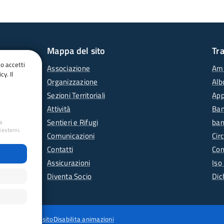
Mappa del sito
Tr
do accetti
Associazione
Amm
cy. Il
Organizzazione
Alb
Sezioni Territoriali
App
Attività
Ban
Sentieri e Rifugi
ban
ua
 esterni.
Comunicazioni
Circ
Contatti
Con
Assicurazioni
Iso
Diventa Socio
Dic
wing
Mappa del sito
Disabilita animazioni