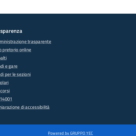
asparenza
inistrazione trasparente
o pretorio online
alti
di e gare
di per le sezioni
olari
corsi
 14001
hiarazione di accessibilità
Powered by GRUPPO YEC