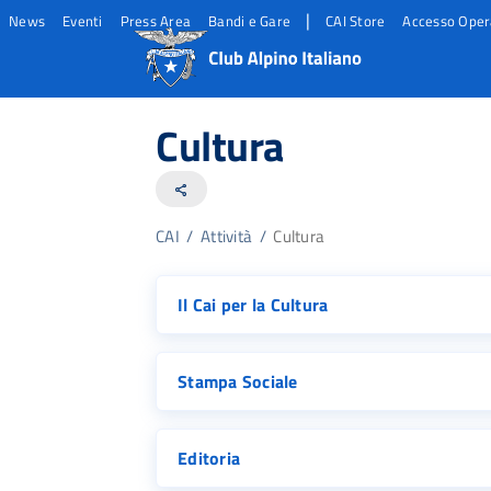
|
News
Eventi
Press Area
Bandi e Gare
CAI Store
Accesso Oper
Salta
Salta
Salta
al
al
al
Cultura
contento
footer
menu
principale
share
CAI
/
Attività
/
Cultura
Il Cai per la Cultura
Stampa Sociale
Editoria