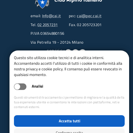
email:
Info@cai.it
pec:
cai@pec.cai.it
Tel.
02 2057231
Fax. 02 205723201
P.IVA 03654880156
Via Petrella 19 - 20124 Milano
seguici su
Questo sito utilizza cookie tecnici e di analitica interni.
Acconsentendo accetti l'utilizzo di tutti i cookie in conformità alla
Trasparenza
nostra privacy e cookie policy. Il consenso può essere revocato in
Amministrazione trasparente
qualsiasi momento.
Albo pretorio online
Analisi
Appalti
Bandi e gare
Questi strumenti di tracciamento ci permettono di migliorare la qualità della
bandi per le sezioni
tua esperienza utente e consentono le interazioni con piattaforme, reti e
contenuti esterni.
Circolari
Concorsi
Accetta tutti
Iso 14001
Dichiarazione di accessibilità
Conferma scelta