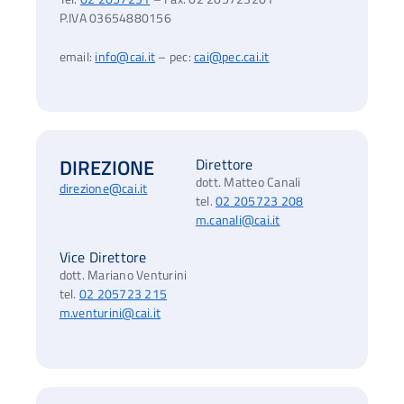
P.IVA 03654880156
email:
info@cai.it
– pec:
cai@pec.cai.it
DIREZIONE
Direttore
dott. Matteo Canali
direzione@cai.it
tel.
02 205723 208
m.canali@cai.it
Vice Direttore
dott. Mariano Venturini
tel.
02 205723 215
m.venturini@cai.it
Ac