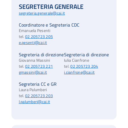
SEGRETERIA GENERALE
segreteria.generale@cai.it
Coordinatore e Segreteria CDC
Emanuela Pesenti
tel.
02 205723 205
e.pesenti@cai.it
Segreteria di direzione
Segreteria di direzione
Giovanna Massini
Iulia Cianfrone
tel.
02 205723 221
tel.
02 205723 204
gmassini@cai.it
i.cianfrone@cai.it
Segreteria CC e GR
Laura Palumberi
tel.
02 205723 203
l.palumberi@cai.it