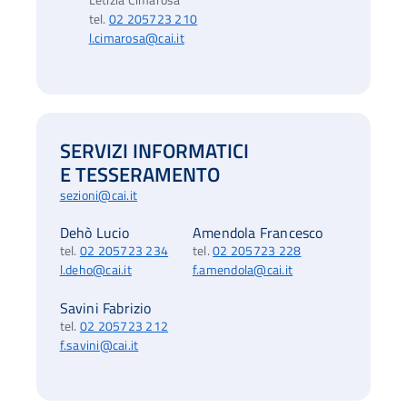
Letizia Cimarosa
tel.
02 205723 210
l.cimarosa@cai.it
SERVIZI INFORMATICI
E TESSERAMENTO
sezioni@cai.it
Dehò Lucio
Amendola Francesco
tel.
02 205723 234
tel.
02 205723 228
l.deho@cai.it
f.amendola@cai.it
Savini Fabrizio
tel.
02 205723 212
f.savini@cai.it