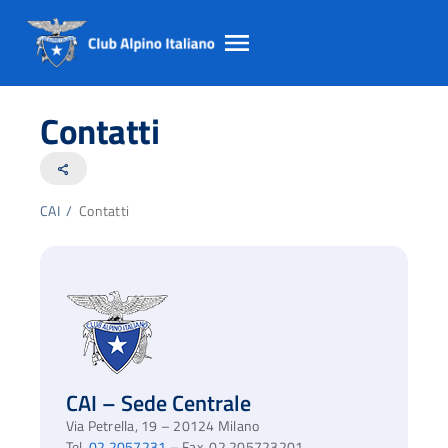
Salta
Salta
Salta
al
al
al
Contatti
contento
footer
menu
principale
share
CAI
/
Contatti
CAI
– Sede Centrale
Via Petrella, 19 – 20124 Milano
Tel.
02 2057231
– Fax. 02 205723201