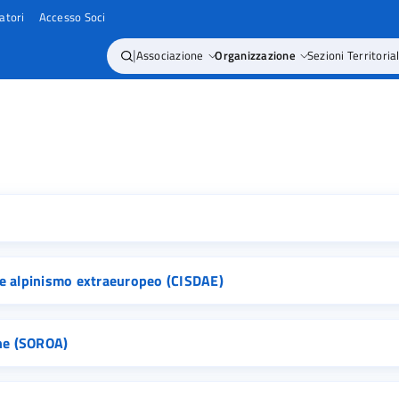
atori
Accesso Soci
|
Associazione
Organizzazione
Sezioni Territorial
ne alpinismo extraeuropeo (CISDAE)
ine (SOROA)