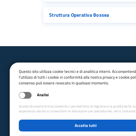
Struttura Operativa Bossea
Questo sito utilizza cookie tecnici e di analitica interni. Acconsenten
l'utilizzo di tutti i cookie in conformità alla nostra privacy e cookie poli
consenso può essere revocato in qualsiasi momento.
email:
Info@cai.it
pec:
cai@pec.cai.it
Analisi
Tel.
02 2057231
Fax. 02 205723201
Questi strumenti di tracciamento ci permettono di migliorare la qualità della t
P.IVA 03654880156
esperienza utente e consentono le interazioni con piattaforme, reti e contenuti
Via Petrella 19 - 20124 Milano
Accetta tutti
seguici su