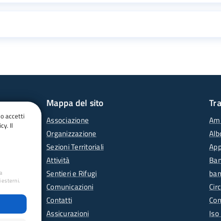
Mappa del sito
Tr
do accetti
Associazione
Amm
cy. Il
Organizzazione
Alb
Sezioni Territoriali
App
Attività
Ban
Sentieri e Rifugi
ban
ua
 esterni.
Comunicazioni
Circ
Contatti
Con
Assicurazioni
Iso