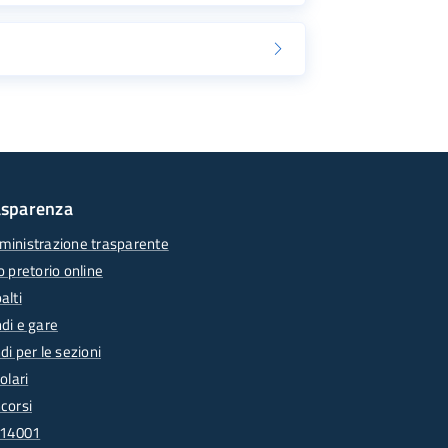
asparenza
inistrazione trasparente
o pretorio online
alti
di e gare
di per le sezioni
olari
corsi
 14001