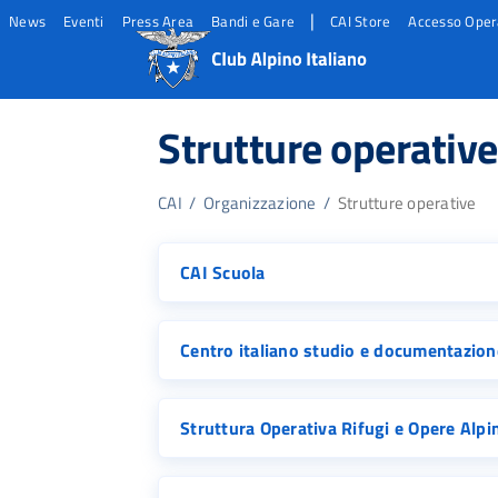
|
News
Eventi
Press Area
Bandi e Gare
CAI Store
Accesso Oper
Salta
Salta
Salta
al
al
al
Strutture operative
contento
footer
menu
principale
CAI
/
Organizzazione
/
Strutture operative
CAI Scuola
Centro italiano studio e documentazio
Struttura Operativa Rifugi e Opere Alp