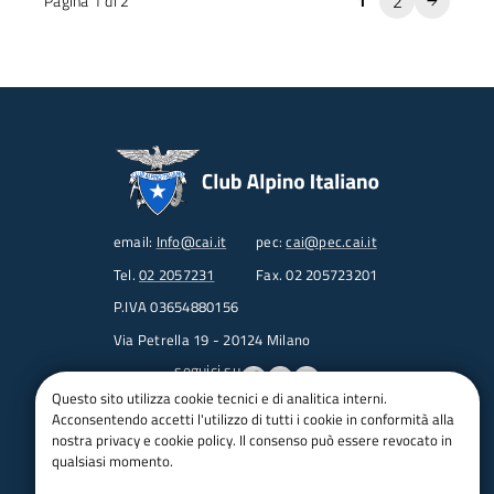
2
Pagina 1 di 2
1
email:
Info@cai.it
pec:
cai@pec.cai.it
Tel.
02 2057231
Fax. 02 205723201
P.IVA 03654880156
Via Petrella 19 - 20124 Milano
seguici su
Questo sito utilizza cookie tecnici e di analitica interni.
Acconsentendo accetti l'utilizzo di tutti i cookie in conformità alla
Trasparenza
nostra privacy e cookie policy. Il consenso può essere revocato in
Amministrazione trasparente
qualsiasi momento.
Albo pretorio online