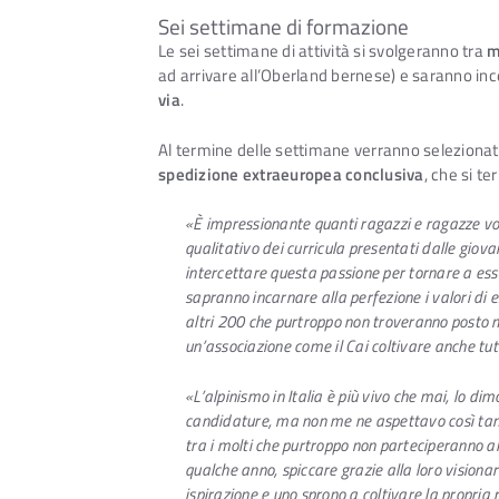
Sei settimane di formazione
Le sei settimane di attività si svolgeranno tra
m
ad arrivare all’Oberland bernese) e saranno in
via
.
Al termine delle settimane verranno selezionati,
spedizione extraeuropea conclusiva
, che si te
«È impressionante quanti ragazzi e ragazze vogl
qualitativo dei curricula presentati dalle giova
intercettare questa passione per tornare a ess
sapranno incarnare alla perfezione i valori di e
altri 200 che purtroppo non troveranno posto n
un’associazione come il Cai coltivare anche tut
«L’alpinismo in Italia è più vivo che mai, lo 
candidature, ma non me ne aspettavo così tante,
tra i molti che purtroppo non parteciperanno all
qualche anno, spiccare grazie alla loro visiona
ispirazione e uno sprono a coltivare la propr