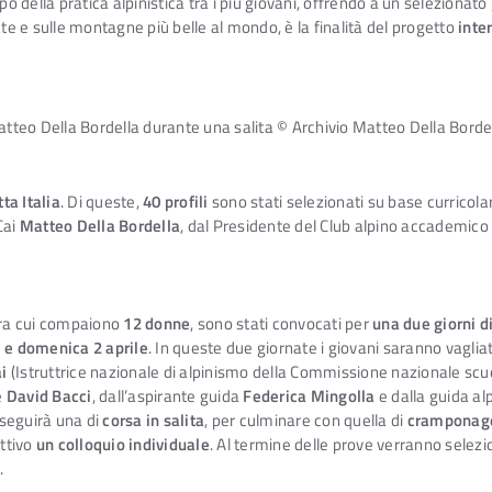
ella pratica alpinistica tra i più giovani, offrendo a un selezionato g
ate e sulle montagne più belle al mondo, è la finalità del progetto
inte
tteo Della Bordella durante una salita © Archivio Matteo Della Borde
ta Italia
. Di queste,
40 profili
sono stati selezionati su base curricola
Cai
Matteo Della Bordella
, dal Presidente del Club alpino accademico 
, tra cui compaiono
12 donne
, sono stati convocati per
una due giorni d
 e domenica 2 aprile
. In queste due giornate i giovani saranno vaglia
i
(Istruttrice nazionale di alpinismo della Commissione nazionale scu
e
David Bacci
, dall’aspirante guida
Federica Mingolla
e dalla guida al
seguirà una di
corsa in salita
, per culminare con quella di
cramponag
ettivo
un colloquio individuale
. Al termine delle prove verranno selezi
.