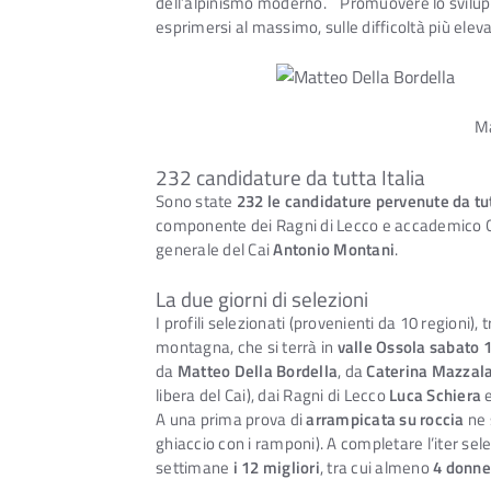
dell’alpinismo moderno. Promuovere lo sviluppo d
esprimersi al massimo, sulle difficoltà più elev
Ma
232 candidature da tutta Italia
Sono state
232 le candidature pervenute da tut
componente dei Ragni di Lecco e accademico 
generale del Cai
Antonio Montani
.
La due giorni di selezioni
I profili selezionati (provenienti da 10 regioni)
montagna, che si terrà in
valle Ossola
sabato 1
da
Matteo Della Bordella
, da
Caterina Mazzala
libera del Cai), dai Ragni di Lecco
Luca Schiera
A una prima prova di
arrampicata su roccia
ne 
ghiaccio con i ramponi). A completare l’iter sel
settimane
i 12 migliori
, tra cui almeno
4 donne