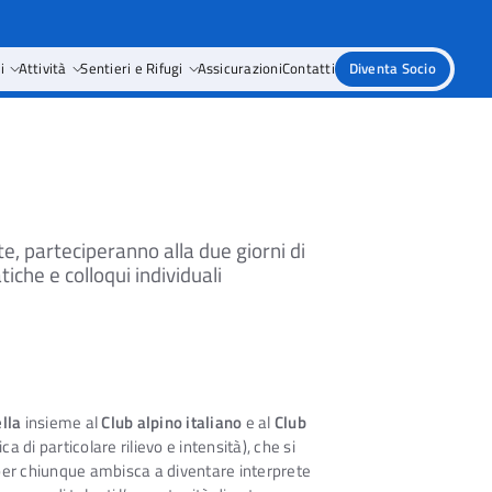
i
Attività
Sentieri e Rifugi
Assicurazioni
Contatti
Diventa Socio
e, parteciperanno alla due giorni di
che e colloqui individuali
lla
insieme al
Club alpino italiano
e al
Club
a di particolare rilievo e intensità), che si
per chiunque ambisca a diventare interprete