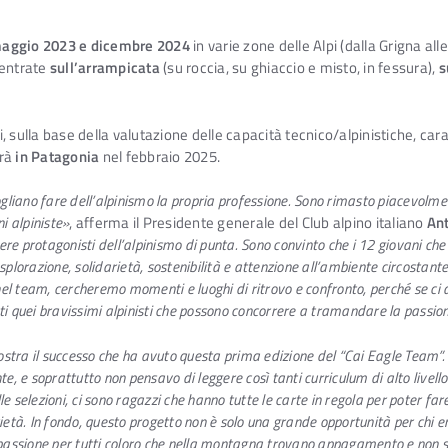
aggio 2023 e dicembre 2024
in varie zone delle Alpi (dalla Grigna all
centrate
sull’arrampicata
(su roccia, su ghiaccio e misto, in fessura),
s
 sulla base della valutazione delle capacità tecnico/alpinistiche, carat
rrà
in Patagonia
nel febbraio 2025.
iano fare dell’alpinismo la propria professione. Sono rimasto piacevolmente
ni alpiniste»
, afferma il Presidente generale del Club alpino italiano
An
ere protagonisti dell’alpinismo di punta. Sono convinto che i 12 giovani ch
splorazione, solidarietà, sostenibilità e attenzione all’ambiente circostante
el team, cercheremo momenti e luoghi di ritrovo e confronto, perché se ci
ti quei bravissimi alpinisti che possono concorrere a tramandare la passion
dimostra il successo che ha avuto questa prima edizione del “Cai Eagle Team
 e soprattutto non pensavo di leggere così tanti curriculum di alto livell
e selezioni, ci sono ragazzi che hanno tutte le carte in regola per poter fa
rietà. In fondo, questo progetto non è solo una grande opportunità per chi 
ia passione per tutti coloro che nella montagna trovano appagamento e non