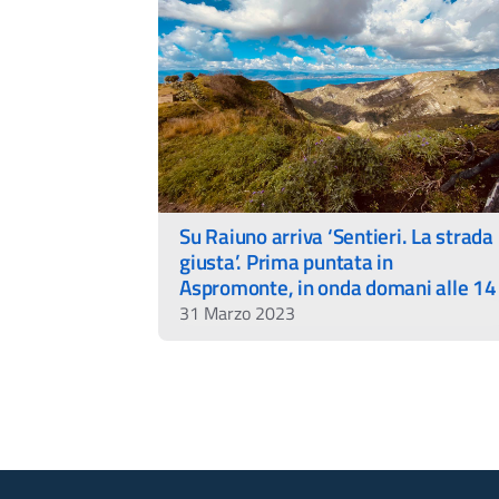
Su Raiuno arriva ‘Sentieri. La strada
giusta’. Prima puntata in
Aspromonte, in onda domani alle 14
31 Marzo 2023