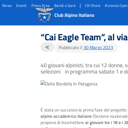
|
News
Eventi
Press Area
Bandi e Gare
CAI Store
Accesso Oper
Salta
Salta
Salta
al
al
al
“Cai Eagle Team”, al via
contento
footer
menu
principale
Pubblicato il
30 Marzo 2023
share
40 giovani alpinisti, tra cui 12 donne,
selezioni in programma sabato 1 e dome
È stata un successo la prima fase del progetto
alpino accademico italiano
(Sezione nazionale ch
propone di trasmettere
ai giovani tra i 18 e i 2