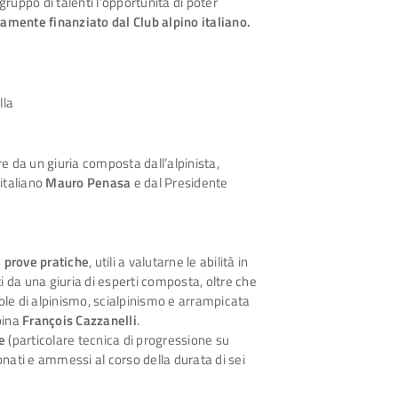
ruppo di talenti l’opportunità di poter
ramente finanziato dal Club alpino italiano.
lla
re da un giuria composta dall’alpinista,
italiano
Mauro Penasa
e dal Presidente
i prove pratiche
, utili a valutarne le abilità in
ti da una giuria di esperti composta, oltre che
ole di alpinismo, scialpinismo e arrampicata
pina
François Cazzanelli
.
e
(particolare tecnica di progressione su
onati e ammessi al corso della durata di sei