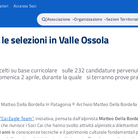
atori
Accesso Soci
|
Associazione
Organizzazione
Sezioni Territorial
 le selezioni in Valle Ossola
 scelti su base curricolare sulle 232 candidature pervenut
nica 2 aprile, durante la quale si terranno prove prati
Matteo Della Bordella In Patagonia © Archivio Matteo Della Bordella
“Cai Eagle Team”
, iniziativa, pensata dall’alpinista
Matteo Della Borde
e riunisce i Soci Cai che hanno svolto attività alpinistica dilettantistic
8 anni
le conoscenze tecniche e il patrimonio culturale fondamentali 