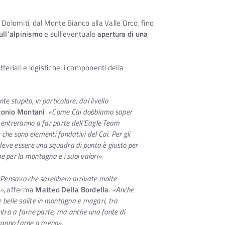
e Dolomiti, dal Monte Bianco alla Valle Orco, fino
ull’alpinismo
e sull’eventuale
apertura di una
teriali e logistiche, i componenti della
 stupito, in particolare, dal livello
tonio Montani
.
«Come Cai dobbiamo saper
e entreranno a far parte dell’Eagle Team
 che sono elementi fondativi del Cai. Per gli
 deve essere una squadra di punta è giusto per
e per la montagna e i suoi valori».
”. Pensavo che sarebbero arrivate molte
o»
, afferma
Matteo Della Bordella
.
«Anche
re belle salite in montagna e magari, tra
entra a farne parte, ma anche una fonte di
 sanno farne a meno».