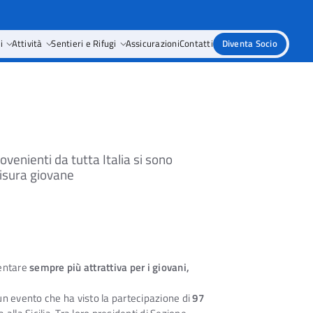
i
Attività
Sentieri e Rifugi
Assicurazioni
Contatti
Diventa Socio
venienti da tutta Italia si sono
misura giovane
ventare
sempre più attrattiva per i giovani,
un evento che ha visto la partecipazione di
97