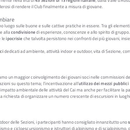
mente nella vita di
43 Sezioni di 13 regioni italiane
, dalla Valle d’Aost
erosi di rendere il Club finalmente a misura di giovane.
mbiare
imo luogo sulle buone e sulle cattive pratiche in essere. Tra gli element
e alla
condivisione
di esperienze, conoscenze e allo spirito di gruppo
 le
ipocrisie
che talvolta persistono nei confronti dei più giovani, insie
ci
dedicati ad ambiente, attività indoor e outdoor, vita di Sezione, com
oviamo un maggior coinvolgimento dei giovani soci nelle commissioni de
azioni su questo tema; l’incentivazione all’
utilizzo dei mezzi pubblici
r impatto ambientale delle attività del Cai ma anche per facilitare la 
 richiesta di organizzare un numero crescente di escursioni in luoghi
utdoor delle Sezioni, i partecipanti hanno consigliato innanzitutto uno
mo e cicloescursionismo e istruttori di alpinismo e di scialpinismo, pe