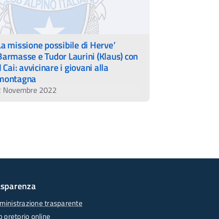
La missione possibile di Herve’
Barmasse e Tudor Laurini (Klaus) con
il Cai: avvicinare i giovani alla
montagna
2 Novembre 2022
asparenza
inistrazione trasparente
o pretorio online