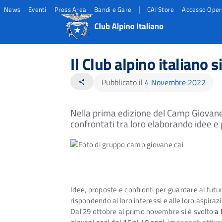
|
News
Eventi
Press Area
Bandi e Gare
CAI Store
Accesso Oper
Salta
Salta
Salta
al
al
al
Il Club alpino italiano s
contento
footer
menu
principale
Pubblicato il
4 Novembre 2022
share
Nella prima edizione del Camp Giovane C
confrontati tra loro elaborando idee e
Idee, proposte e confronti per guardare al futu
rispondendo ai loro interessi e alle loro aspirazi
Dal 29 ottobre al primo novembre si è svolto
a