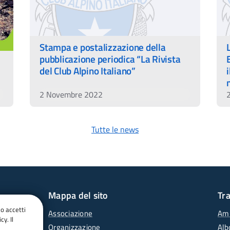
Stampa e postalizzazione della
pubblicazione periodica “La Rivista
del Club Alpino Italiano”
2 Novembre 2022
Tutte le news
Mappa del sito
Tr
do accetti
Associazione
Amm
cy. Il
Organizzazione
Alb