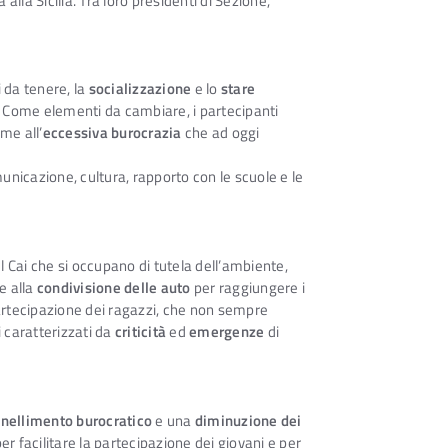
a alla Sicilia. Tra loro presidenti di Sezione,
i da tenere, la
socializzazione
e lo
stare
. Come elementi da cambiare, i partecipanti
me all’
eccessiva burocrazia
che ad oggi
unicazione, cultura, rapporto con le scuole e le
l Cai che si occupano di tutela dell’ambiente,
e alla
condivisione delle auto
per raggiungere i
partecipazione dei ragazzi, che non sempre
 caratterizzati da
criticità
ed
emergenze
di
snellimento burocratico
e una
diminuzione dei
r facilitare la partecipazione dei giovani e per