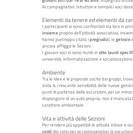
giovani soci dai 16 ai 40 anni
, impegnati attiva
Accompagnatori, Istruttori e semplici soci desid
Elementi da tenere ed elementi da ca
I partecipanti si sono confrontati tra loro in pr
insieme
proprio dell’attività associativa, insiem
hanno purtroppo citato i
pregiudizi
, le
gelosie
e
ancora affligge le Sezioni.
I giovani soci si sono riuniti in
otto tavoli specifi
università, informatizzazione e socializzazione.
Ambiente
Tra le idee e le proposte uscite dai gruppi, tr
vista la crescente sensibilità delle nuove gener
punti di partenza delle escursioni, per un mino
dispongono di un auto propria; non è mancata la
carattere ambientale.
Vita e attività delle Sezioni
Per rendere più appetibili le attività indoor e o
costi
dei corsi per accompagnatori di escursionis