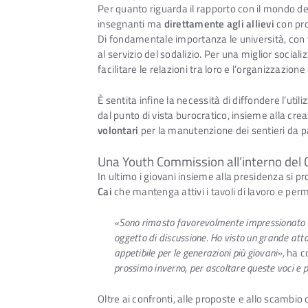
Per quanto riguarda il rapporto con il mondo dell
insegnanti ma
direttamente agli allievi
con pro
Di fondamentale importanza le università, con
al servizio del sodalizio. Per una miglior socializ
facilitare le relazioni tra loro e l’organizzazi
È sentita infine la necessità di diffondere l’utili
dal punto di vista burocratico, insieme alla creaz
volontari
per la manutenzione dei sentieri da pa
Una Youth Commission all’interno del 
In ultimo i giovani insieme alla presidenza si pro
Cai
che mantenga attivi i tavoli di lavoro e perm
«Sono rimasto favorevolmente impressionato dal
oggetto di discussione. Ho visto un grande atta
appetibile per le generazioni più giovani»,
ha c
prossimo inverno, per ascoltare queste voci e pe
Oltre ai confronti, alle proposte e allo scambio