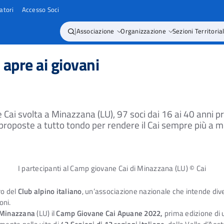
atori
Accesso Soci
|
Associazione
Organizzazione
Sezioni Territorial
i apre ai giovani
ai svolta a Minazzana (LU), 97 soci dai 16 ai 40 anni pro
 proposte a tutto tondo per rendere il Cai sempre più a 
I partecipanti al Camp giovane Cai di Minazzana (LU) © Cai
ro del
Club alpino italiano
, un’associazione nazionale che intende di
oni.
 Minazzana
(LU) il
Camp Giovane Cai Apuane 2022,
prima edizione di 