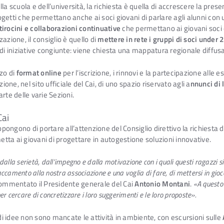
a scuola e dell’università, la richiesta è quella di accrescere la presen
getti che permettano anche ai soci giovani di parlare agli alunni con u
tirocini e collaborazioni continuative
che permettano ai giovani soci 
zazione, il consiglio è quello di
mettere in rete i gruppi di soci under 
one di iniziative congiunte: viene chiesta una mappatura regionale diffu
zzo di
format online
per l’iscrizione, i rinnovi e la partecipazione alle 
ione, nel sito ufficiale del Cai, di uno spazio riservato agli a
nnunci di 
rte delle varie Sezioni.
Cai
pongono di portare all’attenzione del Consiglio direttivo la richiesta di
etta ai giovani di progettare in autogestione soluzioni innovative.
la serietà, dall’impegno e dalla motivazione con i quali questi ragazzi si
ccamento alla nostra associazione e una voglia di fare, di mettersi in gioc
ommentato il Presidente generale del Cai
Antonio Montani
.
«A questo 
r cercare di concretizzare i loro suggerimenti e le loro proposte».
 di idee non sono mancate le attività in ambiente, con escursioni sulle