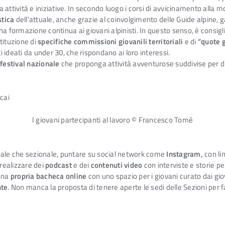
attività e iniziative. In secondo luogo i corsi di avvicinamento alla m
stica
dell’attuale, anche grazie al coinvolgimento delle Guide alpine,
na formazione continua ai giovani alpinisti. In questo senso, è consig
stituzione di
specifiche commissioni giovanili territoriali
e di
“quote g
 ideati da under 30, che rispondano ai loro interessi.
festival nazionale
che proponga attività avventurose suddivise per di
I giovani partecipanti al lavoro © Francesco Tomé
nale che sezionale, puntare su social network come
Instagram,
con li
 realizzare dei
podcast
e dei
contenuti video
con interviste e storie p
 una
propria bacheca online
con uno spazio per i giovani curato dai giov
nte
. Non manca la proposta di tenere aperte le sedi delle Sezioni per fa