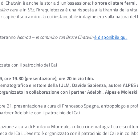
ta di Chatwin è anche la storia di un’ossessione:
l’orrore di stare fermi.
ollina nera
e in
Utz,
l’irrequietezza è una risposta alla tirannia della vit
er capire il suo amico, la cui instancabile indagine era sulla natura d
etteranno
Nomad – In cammino con Bruce Chatwin
è disponibile qui.
zate con il patrocinio del Cai
, ore 19.30 (presentazione), ore 20 inizio film.
cinematografico e rettore della IULM, Davide Sapienza, autore ALPES
rganizzato in collaborazione con i partner Adelphi, Alpes e Moleskine
ore 21, presentazione a cura di Francesco Spagna, antropologo e prof
artner Adelphi e con il patrocinio del Cai.
tazione a cura di Emiliano Morreale, critico cinematografico e scritt
 del Cai. L’evento è organizzato con il patrocinio del Cai e in colla