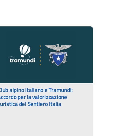
Club alpino italiano e Tramundi:
accordo per la valorizzazione
turistica del Sentiero Italia