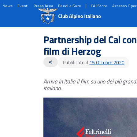
|
News
Eventi
Press Area
Bandi e Gare
CAI Store
Accesso Oper
Salta
Salta
Salta
al
al
al
Partnership del Cai co
contento
footer
menu
principale
film di Herzog
Pubblicato il
15 Ottobre 2020
share
Arriva in Italia il film su uno dei più gra
italiano.