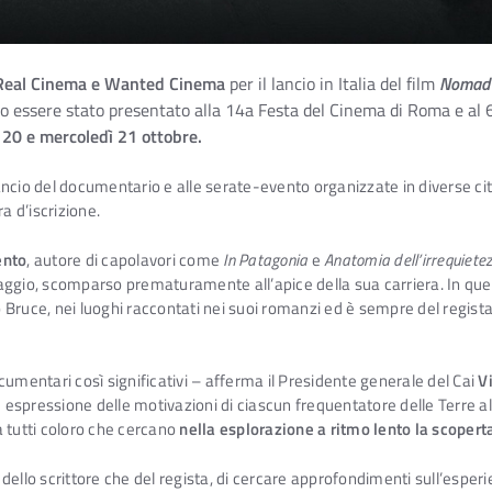
i Real Cinema e Wanted Cinema
per il lancio in Italia del film
Nomad 
o essere stato presentato alla 14a Festa del Cinema di Roma e al 6
 20 e mercoledì 21 ottobre.
ancio del documentario e alle serate-evento organizzate in diverse città
a d’iscrizione.
ento
, autore di capolavori come
In Patagonia
e
Anatomia dell’irrequietez
 viaggio, scomparso prematuramente all’apice della sua carriera. In qu
 Bruce, nei luoghi raccontati nei suoi romanzi ed è sempre del regista
cumentari così significativi – afferma il Presidente generale del Cai
V
espressione delle motivazioni di ciascun frequentatore delle Terre alte
a tutti coloro che cercano
nella esplorazione a ritmo lento la scoperta
ia dello scrittore che del regista, di cercare approfondimenti sull’esp