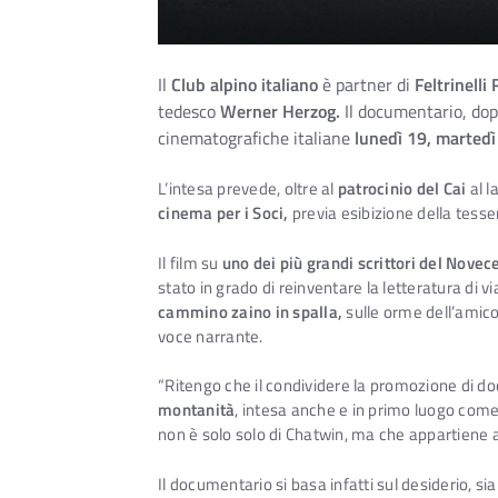
Il
Club alpino italiano
è partner di
Feltrinell
tedesco
Werner Herzog.
Il documentario, dop
cinematografiche italiane
lunedì 19, martedì
L’intesa prevede, oltre al
patrocinio del Cai
al l
cinema per i Soci,
previa esibizione della tesser
Il film su
uno dei più grandi scrittori del Novec
stato in grado di reinventare la letteratura di
cammino zaino in spalla,
sulle orme dell’amico
voce narrante.
“Ritengo che il condividere la promozione di do
montanità
, intesa anche e in primo luogo come 
non è solo solo di Chatwin, ma che appartiene 
Il documentario si basa infatti sul desiderio, s