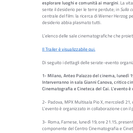
esplorare luoghi e comunità ai margini
. La vi
sente il desiderio per le terre perdute; in
Sulla c
centrale del film: la ricerca di Werner Herzog p
desiderio abbia plasmato tutti.
L’elenco delle sale cinematografiche che proi
Il Trailer è visualizzabile qui.
Di seguito i dettagli delle serate-evento organiz
1- Milano, Anteo Palazzo del cinema, lunedì 19
Interverranno in sala Gianni Canova, critico 
Cinematografia e Cineteca del Cai. L’evento è o
2- Padova, MPX Multisala Pio X, mercoledì 21, 
L’evento è organizzato in collaborazione con il p
3- Roma, Farnese, lunedì 19, ore 21.15, presen
componente del Centro Cinematografia e Cineteca