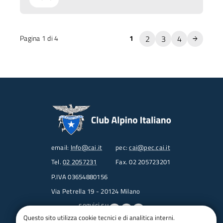
2
3
4
Pagina 1 di 4
1
email:
Info@cai.it
pec:
cai@pec.cai.it
Tel.
02 2057231
Fax. 02 205723201
P.IVA 03654880156
Via Petrella 19 - 20124 Milano
seguici su
Questo sito utilizza cookie tecnici e di analitica interni.