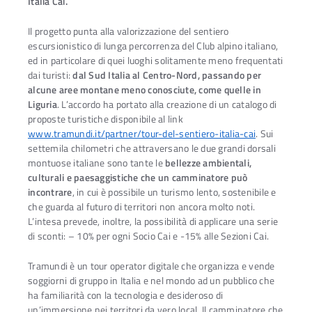
Italia Cai.
Il progetto punta alla valorizzazione del sentiero
escursionistico di lunga percorrenza del Club alpino italiano,
ed in particolare di quei luoghi solitamente meno frequentati
dai turisti:
dal Sud Italia al Centro-Nord, passando per
alcune aree montane meno conosciute, come quelle in
Liguria
. L’accordo ha portato alla creazione di un catalogo di
proposte turistiche disponibile al link
www.tramundi.it/partner/tour-del-sentiero-italia-cai
. Sui
settemila chilometri che attraversano le due grandi dorsali
montuose italiane sono tante le
bellezze ambientali,
culturali e paesaggistiche che un camminatore può
incontrare
, in cui è possibile un turismo lento, sostenibile e
che guarda al futuro di territori non ancora molto noti.
L’intesa prevede, inoltre, la possibilità di applicare una serie
di sconti: – 10% per ogni Socio Cai e -15% alle Sezioni Cai.
Tramundi è un tour operator digitale che organizza e vende
soggiorni di gruppo in Italia e nel mondo ad un pubblico che
ha familiarità con la tecnologia e desideroso di
un’immersione nei territori da vero local. Il camminatore che