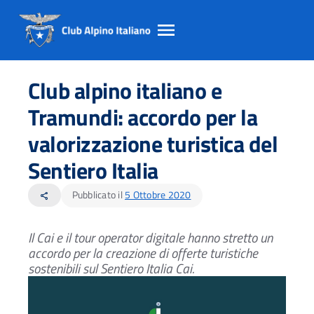
Salta
Salta
Salta
al
al
al
Club alpino italiano e
contento
footer
menu
principale
Tramundi: accordo per la
valorizzazione turistica del
Sentiero Italia
Pubblicato il
5 Ottobre 2020
share
Il Cai e il tour operator digitale hanno stretto un
accordo per la creazione di offerte turistiche
sostenibili sul Sentiero Italia Cai.