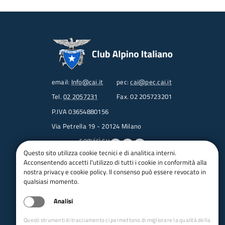
email:
Info@cai.it
pec:
cai@pec.cai.it
Tel.
02 2057231
Fax. 02 205723201
P.IVA 03654880156
Via Petrella 19 - 20124 Milano
seguici su
Questo sito utilizza cookie tecnici e di analitica interni.
Acconsentendo accetti l'utilizzo di tutti i cookie in conformità alla
Trasparenza
nostra privacy e cookie policy. Il consenso può essere revocato in
Amministrazione trasparente
qualsiasi momento.
Albo pretorio online
Analisi
Appalti
Bandi e gare
Questi strumenti di tracciamento ci permettono di migliorare la qualità della