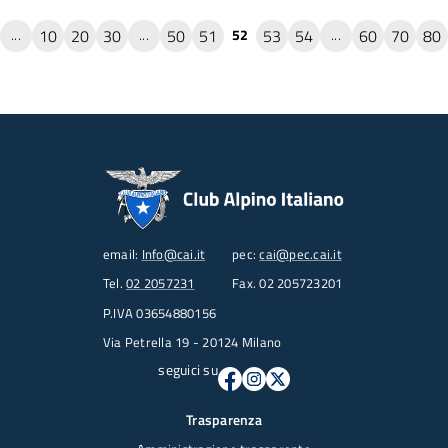
10
20
30
50
51
53
54
60
70
80
...
...
52
...
email:
Info@cai.it
pec:
cai@pec.cai.it
Tel.
02 2057231
Fax. 02 205723201
P.IVA 03654880156
Via Petrella 19 - 20124 Milano
seguici su
Trasparenza