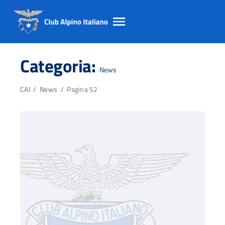
Salta
Salta
Salta
al
al
al
Categoria:
contento
footer
menu
News
principale
CAI
/
News
/
Pagina 52