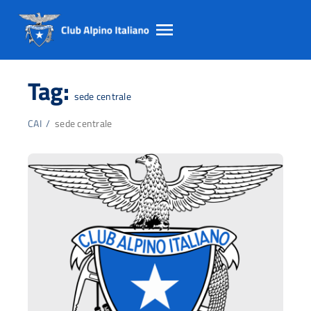
Salta
Salta
Salta
al
al
al
Tag:
contento
footer
menu
sede centrale
principale
CAI
/
sede centrale