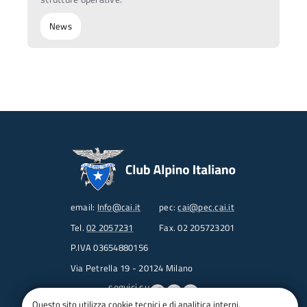
News
email:
Info@cai.it
pec:
cai@pec.cai.it
Tel.
02 2057231
Fax. 02 205723201
P.IVA 03654880156
Via Petrella 19 - 20124 Milano
seguici su
Questo sito utilizza cookie tecnici e di analitica interni.