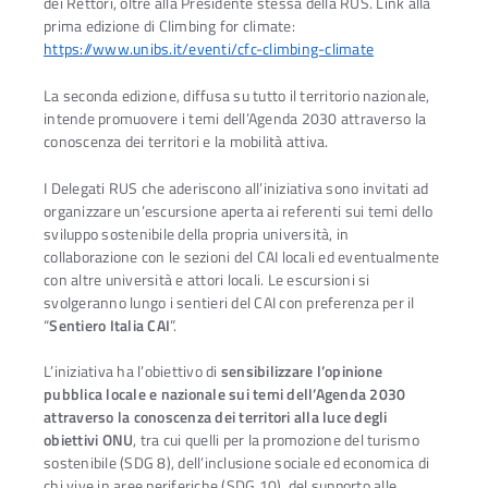
dei Rettori, oltre alla Presidente stessa della RUS. Link alla
prima edizione di Climbing for climate:
https://www.unibs.it/eventi/cfc-climbing-climate
La seconda edizione, diffusa su tutto il territorio nazionale,
intende promuovere i temi dell’Agenda 2030 attraverso la
conoscenza dei territori e la mobilità attiva.
I Delegati RUS che aderiscono all’iniziativa sono invitati ad
organizzare un’escursione aperta ai referenti sui temi dello
sviluppo sostenibile della propria università, in
collaborazione con le sezioni del CAI locali ed eventualmente
con altre università e attori locali. Le escursioni si
svolgeranno lungo i sentieri del CAI con preferenza per il
“
Sentiero Italia CAI
”.
L’iniziativa ha l’obiettivo di
sensibilizzare l’opinione
pubblica locale e nazionale sui temi dell’Agenda 2030
Ac
attraverso la conoscenza dei territori alla luce degli
obiettivi ONU
, tra cui quelli per la promozione del turismo
sostenibile (SDG 8), dell’inclusione sociale ed economica di
chi vive in aree periferiche (SDG 10), del supporto alle