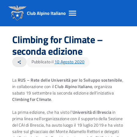
Salta
Salta
Salta
al
al
al
Climbing for Climate –
contento
footer
menu
principale
seconda edizione
Pubblicato il
10 Agosto 2020
share
La
RUS – Rete delle Università per lo Sviluppo sostenibile
,
in collaborazione con il
Club Alpino Italiano
, organizza
sabato 19 settembre la seconda edizione dell’iniziativa
Climbing for Climate
.
La prima edizione, che ha visto l’
Università di Brescia
in
prima linea nell’organizzazione con il supporto della Sezione
del CAI di Brescia, ha avuto luogo il 19 luglio 2019 e ha visto
salire sul ghiacciaio del Monte Adamello Rettori e delegati