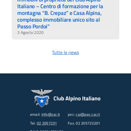
Italiano – Centro di formazione per la
montagna “B. Crepaz” e Casa Alpina,
complesso immobiliare unico sito al
Passo Pordoi”
3 Agosto 2020
Tutte le news
email:
Info@cai.it
pec:
cai@pec.cai.it
Tel.
02 2057231
Fax. 02 205723201