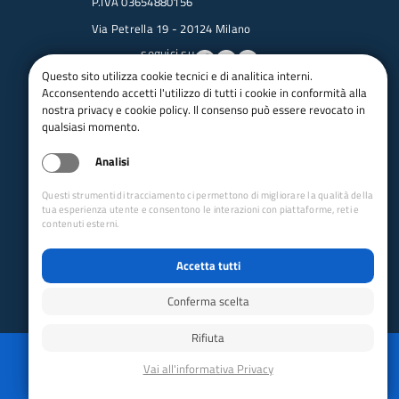
P.IVA 03654880156
Via Petrella 19 - 20124 Milano
seguici su
Questo sito utilizza cookie tecnici e di analitica interni.
Acconsentendo accetti l'utilizzo di tutti i cookie in conformità alla
Trasparenza
nostra privacy e cookie policy. Il consenso può essere revocato in
Amministrazione trasparente
qualsiasi momento.
Albo pretorio online
Analisi
Appalti
Bandi e gare
Questi strumenti di tracciamento ci permettono di migliorare la qualità della
bandi per le sezioni
tua esperienza utente e consentono le interazioni con piattaforme, reti e
contenuti esterni.
Circolari
Concorsi
Accetta tutti
Iso 14001
Dichiarazione di accessibilità
Conferma scelta
Rifiuta
Reimposta preferenze cookie
Privacy
Whistleblowing
Mappa del sito
Disabilita animazioni
Powered by GRUPPO YEC