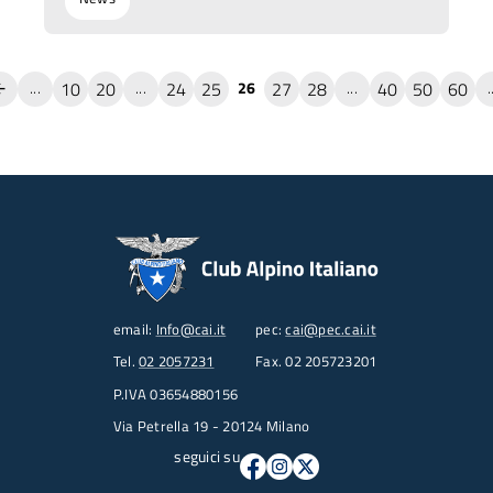
10
20
24
25
27
28
40
50
60
...
...
26
...
.
email:
Info@cai.it
pec:
cai@pec.cai.it
Tel.
02 2057231
Fax. 02 205723201
P.IVA 03654880156
Via Petrella 19 - 20124 Milano
seguici su