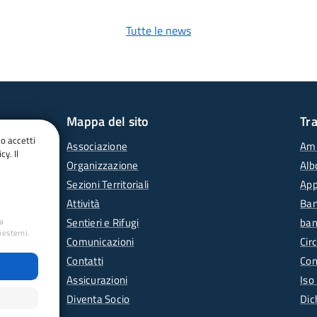
Tutte le news
Mappa del sito
Tr
do accetti
Associazione
Amm
cy. Il
Organizzazione
Alb
Sezioni Territoriali
App
Attività
Ban
Sentieri e Rifugi
ban
ua
 esterni.
Comunicazioni
Circ
Contatti
Con
Assicurazioni
Iso
Diventa Socio
Dic