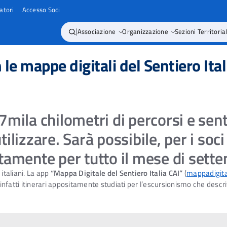
atori
Accesso Soci
|
Associazione
Organizzazione
Sezioni Territorial
le mappe digitali del Sentiero Ital
7mila chilometri di percorsi e sentie
tilizzare. Sarà possibile, per i soci
itamente per tutto il mese di sett
italiani. La app
“Mappa Digitale del Sentiero Italia CAI”
(
mappadigital
e infatti itinerari appositamente studiati per l’escursionismo che descri