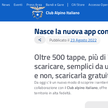
|
News
Eventi
Press Area
Bandi e Gare
CAI Store
Accesso Oper
Salta
Salta
Salta
al
al
al
Nasce la nuova app con 
contento
footer
menu
principale
Pubblicato il
23 Agosto 2022
share
Oltre 500 tappe, più di 
scaricare, semplici da u
e non, scaricarla gratu
Da oggi c’è un nuovo modo di scoprire i sentieri 
collaborazione con il
Club alpino italiano
, offr
territorio in alta fedeltà.