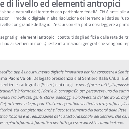
 di livello ed elementi antropici
siche e naturali del territorio con particolare fedeltà. Ciò è possibile 
oni. Il modello digitale in alta risoluzione del terreno e i dati sull’us
ivello
con grande dettaglio. L’escursionista potrà così leggere a prima
segnati gli
elementi antropici
, costituiti dagli edifici e dalla rete dei 
li fino ai sentieri minori. Queste informazioni geografiche vengono r
ecifica app è uno strumento digitale innovativo per far conoscere il Sentier
erma
Paolo Valoti
, Delegato presidenziale al Sentiero Italia CAI, alla S
sentieri e cartografia (Sosec) e ai rifugi-
e per offrire a tutti gli appassi
stranieri le informazioni, i dati e la cartografia per percorrere uno dei camm
ondo, tra bellezze, genti, storie, paesaggi e biodiversità del territorio, dag
Il Cai, attraverso la propria Struttura operativa sentieri e cartografia e gli 
rritoriali, sta completando anche l’accatastamento dei percorsi della Rete
stica Italiana e la realizzazione del Catasto Nazionale dei Sentieri, che sa
ne su piattaforma informatica per tutti gli escursionisti e camminatori».