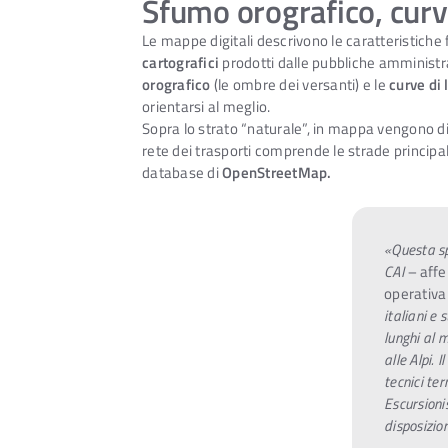
Sfumo orografico, curve
Le mappe digitali descrivono le caratteristiche fi
cartografici
prodotti dalle pubbliche amministrazi
orografico
(le ombre dei versanti) e le
curve di l
orientarsi al meglio.
Sopra lo strato “naturale”, in mappa vengono di
rete dei trasporti comprende le strade principa
database di
OpenStreetMap.
«Questa sp
CAI –
aff
operativa 
italiani e 
lunghi al m
alle Alpi. 
tecnici te
Escursioni
disposizio