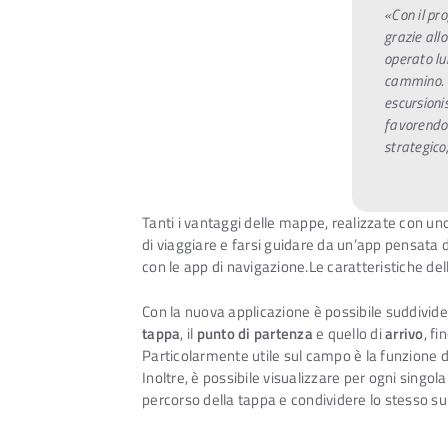
«Con il pro
grazie all
operato lu
cammino. I
escursionis
favorendo 
strategico
Tanti i vantaggi delle mappe, realizzate con uno
di viaggiare e farsi guidare da un’app pensata da
con le app di navigazione.Le caratteristiche de
Con la nuova applicazione è possibile suddivide
tappa
, il
punto di partenza
e quello di
arrivo
, fi
Particolarmente utile sul campo è la funzione 
Inoltre, è possibile visualizzare per ogni singol
percorso della tappa e condividere lo stesso sui