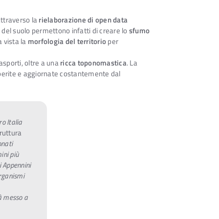
attraverso la
rielaborazione di
open data
o del suolo permettono infatti di creare lo
sfumo
 vista la
morfologia del territorio
per
trasporti, oltre a una
ricca toponomastica
. La
eperite e aggiornate costantemente dal
o Italia
truttura
onati
ini più
li Appennini
organismi
rà messo a