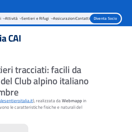
i
Attività
Sentieri e Rifugi
Assicurazioni
Contatti
Diventa Socio
ia CAI
ri tracciati: facili da
 del Club alpino italiano
embre
esentieroitalia.it
), realizzata da
Webmapp
in
vono le caratteristiche fisiche e naturali del