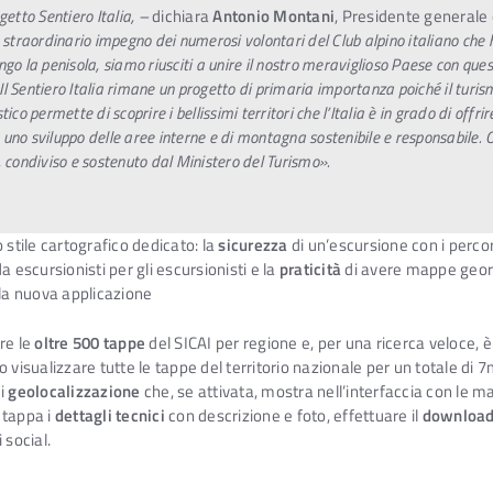
getto Sentiero Italia, –
dichiara
Antonio Montani
, Presidente generale 
o straordinario impegno dei numerosi volontari del Club alpino italiano che
ngo la penisola, siamo riusciti a unire il nostro meraviglioso Paese con que
l Sentiero Italia rimane un progetto di primaria importanza poiché il turis
tico permette di scoprire i bellissimi territori che l’Italia è in grado di offrir
uno sviluppo delle aree interne e di montagna sostenibile e responsabile. 
, condiviso e sostenuto dal Ministero del Turismo».
 stile cartografico dedicato: la
sicurezza
di un’escursione con i percorsi
 escursionisti per gli escursionisti e la
praticità
di avere mappe geore
lla nuova applicazione
re le
oltre 500 tappe
del SICAI per regione e, per una ricerca veloce, è 
no visualizzare tutte le tappe del territorio nazionale per un totale di 7m
di
geolocalizzazione
che, se attivata, mostra nell’interfaccia con le ma
a tappa i
dettagli tecnici
con descrizione e foto, effettuare il
download 
 social.