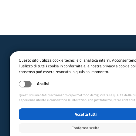
Questo sito utilizza cookie tecnici e di analitica interni. Acconsenten
l'utilizzo di tutti i cookie in conformità alla nostra privacy e cookie poli
consenso può essere revocato in qualsiasi momento.
email:
Info@cai.it
pec:
cai@pec.cai.it
Analisi
Tel.
02 2057231
Fax. 02 205723201
Questi strumenti di tracciamento ci permettono di migliorare la qualità della t
P.IVA 03654880156
esperienza utente e consentono le interazioni con piattaforme, reti e contenuti
Via Petrella 19 - 20124 Milano
Accetta tutti
seguici su
Conferma scelta