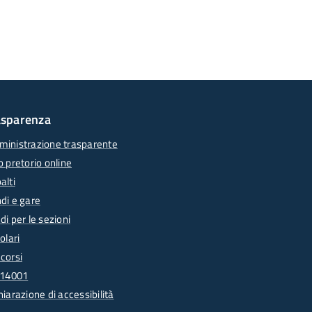
asparenza
inistrazione trasparente
o pretorio online
alti
di e gare
di per le sezioni
olari
corsi
 14001
hiarazione di accessibilità