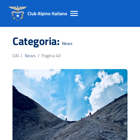
Salta
Salta
Salta
al
al
al
Categoria:
contento
footer
menu
News
principale
CAI
/
News
/
Pagina 40