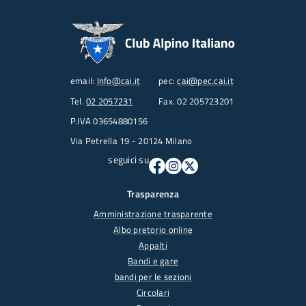
email:
Info@cai.it
pec:
cai@pec.cai.it
Tel.
02 2057231
Fax. 02 205723201
P.IVA 03654880156
Via Petrella 19 - 20124 Milano
seguici su
Trasparenza
Amministrazione trasparente
Albo pretorio online
Appalti
Bandi e gare
bandi per le sezioni
Circolari