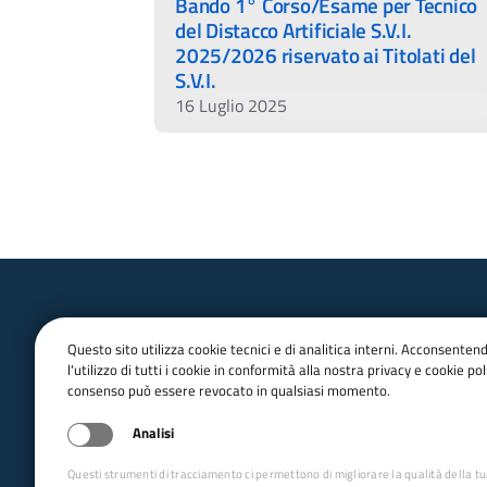
Bando 1° Corso/Esame per Tecnico
del Distacco Artificiale S.V.I.
2025/2026 riservato ai Titolati del
S.V.I.
16 Luglio 2025
Questo sito utilizza cookie tecnici e di analitica interni. Acconsenten
l'utilizzo di tutti i cookie in conformità alla nostra privacy e cookie poli
consenso può essere revocato in qualsiasi momento.
email:
Info@cai.it
pec:
cai@pec.cai.it
Analisi
Tel.
02 2057231
Fax. 02 205723201
Questi strumenti di tracciamento ci permettono di migliorare la qualità della t