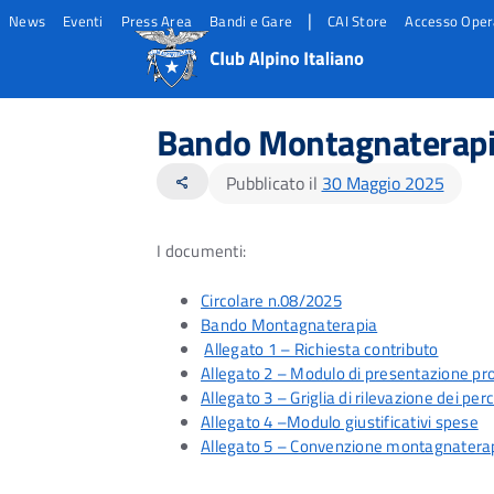
|
News
Eventi
Press Area
Bandi e Gare
CAI Store
Accesso Oper
Salta
Salta
Salta
al
al
al
Bando Montagnaterap
contento
footer
menu
principale
Pubblicato il
30 Maggio 2025
share
I documenti:
Circolare n.08/2025
Bando Montagnaterapia
Allegato 1 – Richiesta contributo
Allegato 2 – Modulo di presentazione pr
Allegato 3 – Griglia di rilevazione dei pe
Allegato 4 –Modulo giustificativi spese
Allegato 5 – Convenzione montagnatera