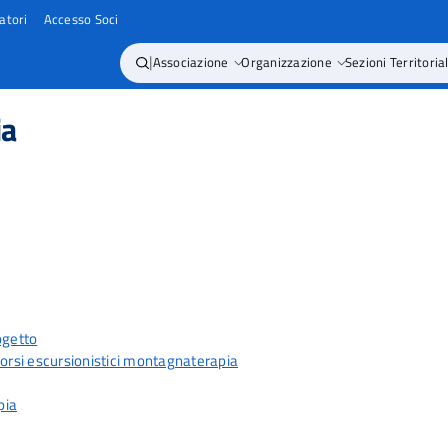
atori
Accesso Soci
|
Associazione
Organizzazione
Sezioni Territorial
ia
ogetto
rcorsi escursionistici montagnaterapia
pia