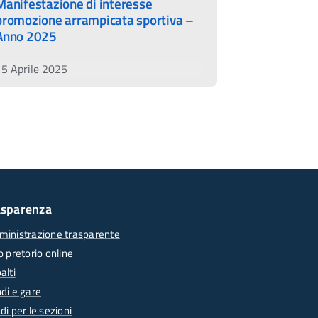
Manifestazione di interesse
promozione arrampicata sportiva –
Anno 2025
15 Aprile 2025
asparenza
inistrazione trasparente
o pretorio online
alti
di e gare
di per le sezioni