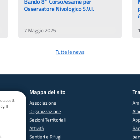
Bando 8° Corso/esame per
Osservatore Nivologico S.V.I.
7 Maggio 2025
Tutte le news
Mappa del sito
Tr
do accetti
Associazione
Amm
cy. Il
Organizzazione
Alb
Sezioni Territoriali
App
Attività
Ban
Sentieri e Rifugi
ban
ua