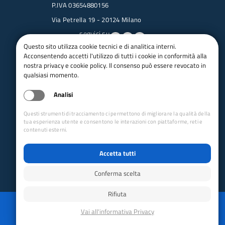
P.IVA 03654880156
Via Petrella 19 - 20124 Milano
seguici su
Questo sito utilizza cookie tecnici e di analitica interni.
Acconsentendo accetti l'utilizzo di tutti i cookie in conformità alla
Trasparenza
nostra privacy e cookie policy. Il consenso può essere revocato in
Amministrazione trasparente
qualsiasi momento.
Albo pretorio online
Analisi
Appalti
Bandi e gare
Questi strumenti di tracciamento ci permettono di migliorare la qualità della
bandi per le sezioni
tua esperienza utente e consentono le interazioni con piattaforme, reti e
contenuti esterni.
Circolari
Concorsi
Accetta tutti
Iso 14001
Dichiarazione di accessibilità
Conferma scelta
Rifiuta
Reimposta preferenze cookie
Privacy
Whistleblowing
Mappa del sito
Disabilita animazioni
Powered by GRUPPO YEC