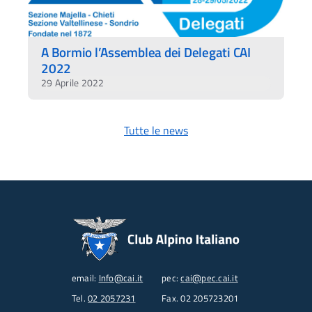
A Bormio l’Assemblea dei Delegati CAI
2022
29 Aprile 2022
Tutte le news
email:
Info@cai.it
pec:
cai@pec.cai.it
Tel.
02 2057231
Fax. 02 205723201