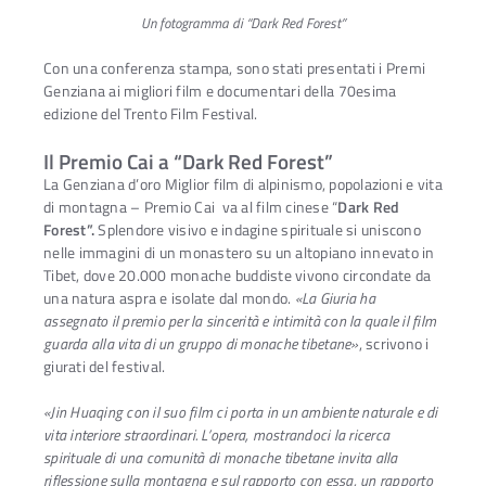
Un fotogramma di “Dark Red Forest”
Con una conferenza stampa, sono stati presentati i Premi
Genziana ai migliori film e documentari della 70esima
edizione del Trento Film Festival.
Il Premio Cai a “Dark Red Forest”
La Genziana d’oro Miglior film di alpinismo, popolazioni e vita
di montagna – Premio Cai va al film cinese “
Dark Red
Forest”.
Splendore visivo e indagine spirituale si uniscono
nelle immagini di un monastero su un altopiano innevato in
Tibet, dove 20.000 monache buddiste vivono circondate da
una natura aspra e isolate dal mondo.
«La Giuria ha
assegnato il premio per la sincerità e intimità con la quale il film
guarda alla vita di un gruppo di monache tibetane»
, scrivono i
giurati del festival.
Ac
«Jin Huaqing con il suo film ci porta in un ambiente naturale e di
vita interiore straordinari. L’opera, mostrandoci la ricerca
spirituale di una comunità di monache tibetane invita alla
riflessione sulla montagna e sul rapporto con essa, un rapporto