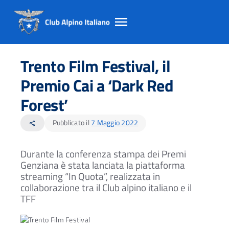
Salta
Salta
Salta
al
al
al
Trento Film Festival, il
contento
footer
menu
principale
Premio Cai a ‘Dark Red
Forest’
Pubblicato il
7 Maggio 2022
share
Durante la conferenza stampa dei Premi
Genziana è stata lanciata la piattaforma
streaming “In Quota”, realizzata in
collaborazione tra il Club alpino italiano e il
TFF