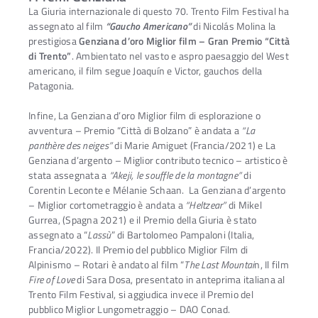
La Giuria internazionale di questo 70. Trento Film Festival ha
assegnato al film
“Gaucho Americano”
di Nicolás Molina la
prestigiosa
Genziana d’oro Miglior film – Gran Premio “Città
di Trento”
. Ambientato nel vasto e aspro paesaggio del West
americano, il film segue Joaquín e Victor, gauchos della
Patagonia.
Infine, La Genziana d’oro Miglior film di esplorazione o
avventura – Premio “Città di Bolzano” è andata a
“La
panthère des neiges”
di Marie Amiguet (Francia/2021) e La
Genziana d’argento – Miglior contributo tecnico – artistico è
stata assegnata a
“Akeji, le souffle de la montagne”
di
Corentin Leconte e Mélanie Schaan. La Genziana d’argento
– Miglior cortometraggio è andata a
“Heltzear”
di Mikel
Gurrea, (Spagna 2021) e il Premio della Giuria è stato
assegnato a “
Lassù
” di Bartolomeo Pampaloni (Italia,
Francia/2022). Il Premio del pubblico Miglior Film di
Alpinismo – Rotari è andato al film “
The Last Mountai
n, Il film
Fire of Love
di Sara Dosa, presentato in anteprima italiana al
Trento Film Festival, si aggiudica invece il Premio del
pubblico Miglior Lungometraggio – DAO Conad.