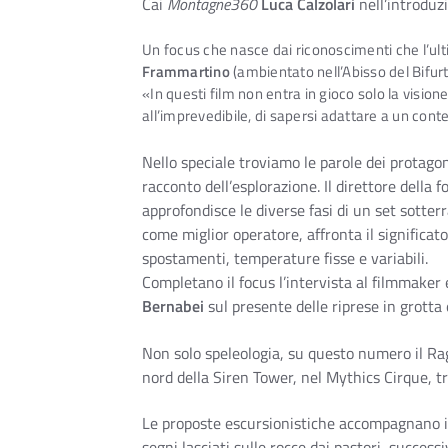
Cai
Montagne360
Luca Calzolari
nell’introduz
Un focus che nasce dai riconoscimenti che l’ul
Frammartino
(ambientato nell’Abisso del Bifurto
«In questi film non entra in gioco solo la vision
all’imprevedibile, di sapersi adattare a un cont
Nello speciale troviamo le parole dei protagon
racconto dell’esplorazione. Il direttore della 
approfondisce le diverse fasi di un set sotte
come miglior operatore, affronta il significat
spostamenti, temperature fisse e variabili.
Completano il focus l’intervista al filmmaker
Bernabei
sul presente delle riprese in grotta
Non solo speleologia, su questo numero il R
nord della Siren Tower, nel Mythics Cirque, t
Le proposte escursionistiche accompagnano i
segni lasciati sulle rocce dai pastori, success