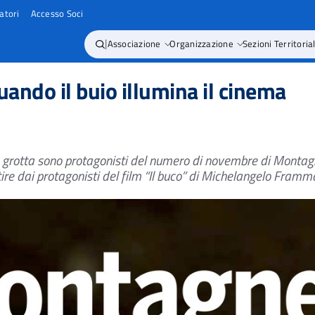
atori
Accesso Soci
|
Associazione
Organizzazione
Sezioni Territorial
uando il buio illumina il cinema
in grotta sono protagonisti
del numero di novembre di Monta
ire dai protagonisti del film “Il buco” di Michelangelo Fram