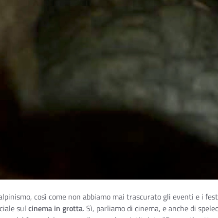
alpinismo, così come non abbiamo mai trascurato gli eventi e i fes
iale sul
cinema in grotta
. Sì, parliamo di cinema, e anche di speleo