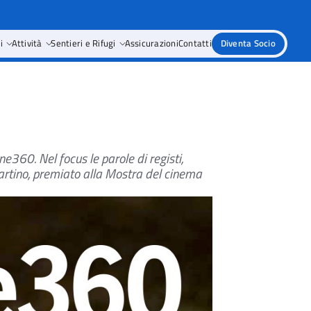
i
Attività
Sentieri e Rifugi
Assicurazioni
Contatti
Diventa Socio
gne360.
Nel focus le parole di registi,
martino, premiato alla Mostra del cinema