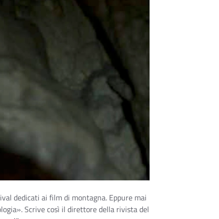
tival dedicati ai film di montagna. Eppure mai
logia». Scrive così il direttore della rivista del