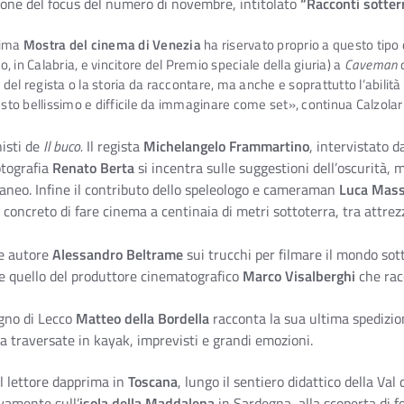
ione del focus del numero di novembre, intitolato
“Racconti sotter
tima
Mostra del cinema di Venezia
ha riservato proprio a questo tipo 
, in Calabria, e vincitore del Premio speciale della giuria) a
Caveman
e del regista o la storia da raccontare, ma anche e soprattutto l’abilita
esto bellissimo e difficile da immaginare come set», continua Calzolari
isti de
Il buco.
Il regista
Michelangelo Frammartino
, intervistato d
fotografia
Renato Berta
si incentra sulle suggestioni dell’oscurità, 
rraneo. Infine il contributo dello speleologo e cameraman
Luca Mas
o concreto di fare cinema a centinaia di metri sottoterra, tra attre
 e autore
Alessandro Beltrame
sui trucchi per filmare il mondo sott
 e quello del produttore cinematografico
Marco Visalberghi
che racc
agno di Lecco
Matteo della Bordella
racconta la sua ultima spedizi
ra traversate in kayak, imprevisti e grandi emozioni.
l lettore dapprima in
Toscana
, lungo il sentiero didattico della Val
ivamente sull’
isola della Maddalena
in Sardegna, alla scoperta di f