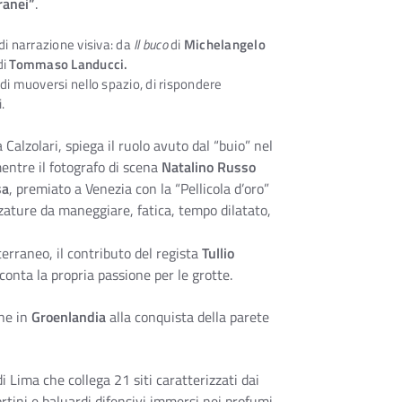
ranei”
.
di narrazione visiva: da
Il buco
di
Michelangelo
di
Tommaso Landucci.
̀ di muoversi nello spazio, di rispondere
.
a Calzolari, spiega il ruolo avuto dal “buio” nel
mentre il fotografo di scena
Natalino Russo
sa
, premiato a Venezia con la “Pellicola d’oro”
zzature da maneggiare, fatica, tempo dilatato,
erraneo, il contributo del regista
Tullio
onta la propria passione per le grotte.
one in
Groenlandia
alla conquista della parete
 di Lima che collega 21 siti caratterizzati dai
ortini e baluardi difensivi immersi nei profumi