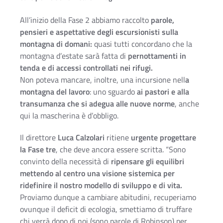
All’inizio della Fase 2 abbiamo raccolto
parole,
pensieri e aspettative degli escursionisti sulla
montagna di domani:
quasi tutti concordano che la
montagna d’estate sarà fatta di
pernottamenti in
tenda e di accessi controllati nei rifugi.
Non poteva mancare, inoltre, una incursione nell
a
montagna del lavoro
: uno sguardo
ai pastori e alla
transumanza che si adegua alle nuove norme
, anche
qui la mascherina è d’obbligo.
Il direttore
Luca Calzolari
ritiene
urgente progettare
la Fase tre
, che deve ancora essere scritta. “Sono
convinto della necessità di
ripensare gli equilibri
mettendo al centro una visione sistemica per
ridefinire il nostro modello di sviluppo e di vita.
Proviamo dunque a cambiare abitudini, recuperiamo
ovunque il deficit di ecologia, smettiamo di truffare
chi verrà dopo di noi (sono parole di Robinson) per