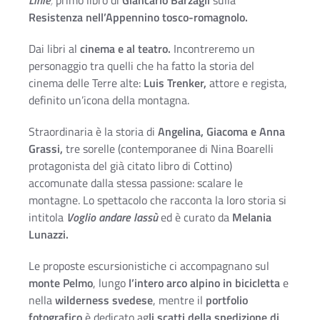
Resistenza nell’Appennino tosco-romagnolo.
Dai libri al
cinema e al teatro.
Incontreremo un
personaggio tra quelli che ha fatto la storia del
cinema delle Terre alte:
Luis Trenker,
attore e regista,
definito un’icona della montagna.
Straordinaria è la storia di
Angelina, Giacoma e Anna
Grassi,
tre sorelle (contemporanee di Nina Boarelli
protagonista del già citato libro di Cottino)
accomunate dalla stessa passione: scalare le
montagne. Lo spettacolo che racconta la loro storia si
intitola
V
oglio andare lassù
ed è curato da
Melania
Lunazzi.
Le proposte escursionistiche ci accompagnano sul
monte Pelmo
, lungo
l’intero arco alpino in bicicletta
e
nella
wilderness svedese
, mentre il
portfolio
fotografico
è dedicato ag
li scatti della spedizione di