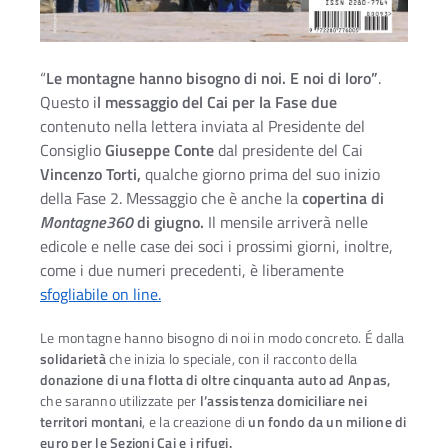
“
Le montagne hanno bisogno di noi. E noi di loro”
.
Questo i
l messaggio del Cai per la Fase due
contenuto nella lettera inviata al Presidente del
Consiglio
Giuseppe Conte
dal presidente del Cai
Vincenzo Torti,
qualche giorno prima del suo inizio
della Fase 2. Messaggio che è anche la
copertina di
Montagne360
di giugno.
Il mensile arriverà nelle
edicole e nelle case dei soci i prossimi giorni, inoltre,
come i due numeri precedenti, è liberamente
sfogliabile on line.
Le montagne hanno bisogno di noi in modo concreto. É dalla
solidarietà
che inizia lo speciale, con il racconto della
donazione di una flotta di oltre cinquanta auto ad Anpas,
che saranno utilizzate per
l’assistenza domiciliare nei
territori montani
, e la creazione di
un fondo da un milione di
euro per le Sezioni Cai e i rifugi.