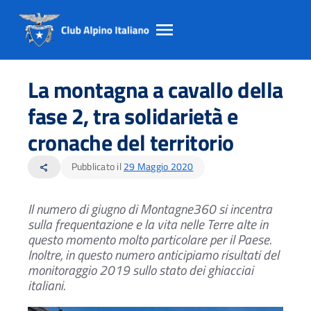
Salta
Salta
Salta
al
al
al
La montagna a cavallo della
contento
footer
menu
principale
fase 2, tra solidarietà e
cronache del territorio
Pubblicato il
29 Maggio 2020
share
Il numero di giugno di Montagne360 si incentra
sulla frequentazione e la vita
nelle Terre alte in
questo momento molto particolare per il Paese.
Inoltre, in questo numero anticipiamo risultati del
monitoraggio 2019
sullo stato dei ghiacciai
italiani.