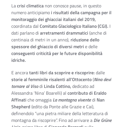
La
crisi climatica
non conosce pause, in questo
numero anticipiamo
i risultati del
la campagna per il
monitoraggio dei ghiacciai italiani del 2019,
coordinata dal
Comitato Glaciologico Italiano (CGI).
I
dati parlano di
arretramenti drammatici
(anche di
centinaia di metri in un anno),
riduzione dello
spessore del ghiaccio di diversi metri
e delle
conseguenti criticità per le future disponibilità
idriche.
E ancora
tanti libri da scoprire e riscoprire:
dalle
storie al femminile risalenti all’Ottocento
(
Nina devi
tornare al Viso
di
Linda Cottino,
dedicato ad
Alessandra ‘Nina’ Boarelli) al
contributo di Eraldo
Affinati
che omaggia
La montagna vivente
di
Nan
Shepherd
(edito da Ponte alle Grazie e Cai),
definendolo “una pietra miliare della letteratura di
montagna da riscoprire”. Fino ad arrivare a
Die Grüne
Linie
,
primo libro di
Giancarlo Barzagli
sulla