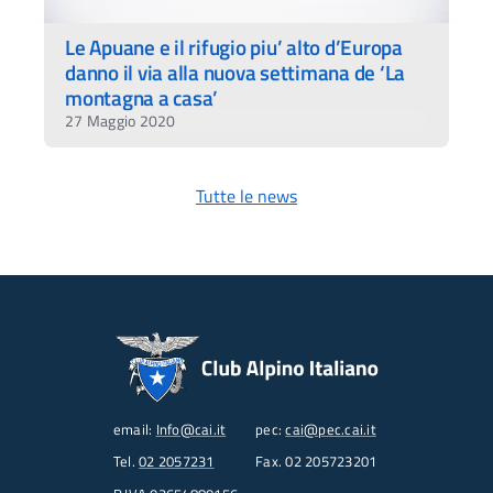
Le Apuane e il rifugio piu’ alto d’Europa
danno il via alla nuova settimana de ‘La
montagna a casa’
27 Maggio 2020
Tutte le news
email:
Info@cai.it
pec:
cai@pec.cai.it
Tel.
02 2057231
Fax. 02 205723201