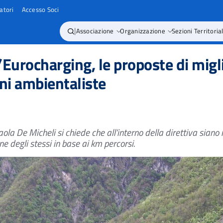
atori
Accesso Soci
|
Associazione
Organizzazione
Sezioni Territorial
/Eurocharging, le proposte di migl
oni ambientaliste
aola De Micheli si chiede che all’interno della direttiva siano 
ne degli stessi in base ai km percorsi.