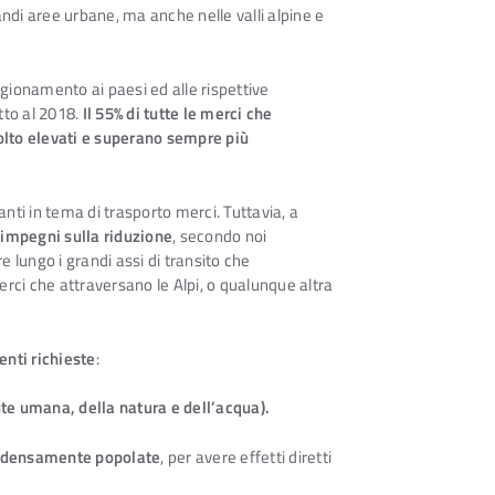
ndi aree urbane, ma anche nelle valli alpine e
gionamento ai paesi ed alle rispettive
tto al 2018.
Il 55% di tutte le merci che
olto elevati e superano sempre più
nti in tema di trasporto merci. Tuttavia, a
mpegni sulla riduzione
, secondo noi
re lungo i grandi assi di transito che
merci che attraversano le Alpi, o qualunque altra
nti richieste
:
lute umana, della natura e dell’acqua).
ni densamente popolate
, per avere effetti diretti