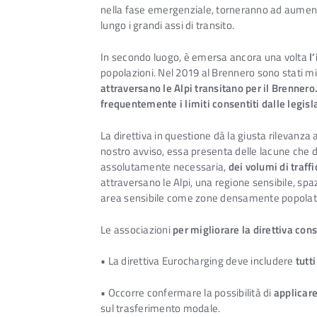
nella fase emergenziale, torneranno ad aumentar
lungo i grandi assi di transito.
In secondo luogo, è emersa ancora una volta
l
popolazioni. Nel 2019 al Brennero sono stati m
attraversano le Alpi transitano per il Brennero
frequentemente i limiti consentiti dalle legisla
La direttiva in questione dà la giusta rilevanz
nostro avviso, essa presenta delle lacune che do
assolutamente necessaria,
dei volumi di traffi
attraversano le Alpi, una regione sensibile, spaz
area sensibile come zone densamente popolate
Le associazioni
per migliorare la direttiva co
• La direttiva Eurocharging deve includere
tutti
• Occorre confermare la possibilità di
applicare
sul trasferimento modale.