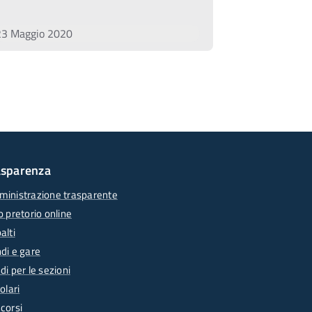
23 Maggio 2020
asparenza
inistrazione trasparente
o pretorio online
alti
di e gare
di per le sezioni
olari
corsi