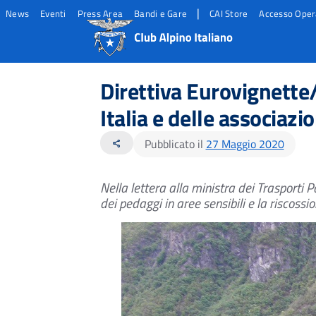
|
News
Eventi
Press Area
Bandi e Gare
CAI Store
Accesso Oper
Salta
Salta
Salta
al
al
al
Direttiva Eurovignette
contento
footer
menu
principale
Italia e delle associazi
Pubblicato il
27 Maggio 2020
share
Nella lettera alla ministra dei Trasporti P
dei pedaggi in aree sensibili e la riscossio