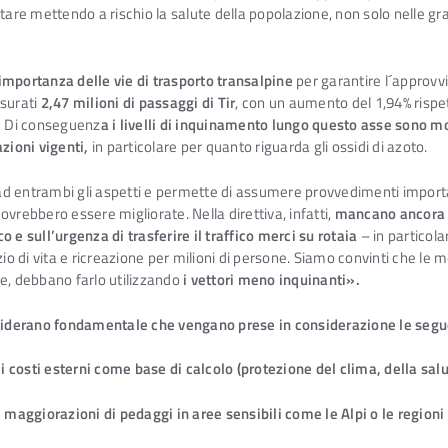
e mettendo a rischio la salute della popolazione, non solo nelle gra
’importanza delle vie di trasporto transalpine
per garantire l´approvvi
isurati
2,47 milioni di passaggi di Tir
, con un aumento del 1,94% rispe
.
Di conseguenz
a i livelli di inquinamento lungo questo asse sono m
zioni vigenti,
in particolare per quanto riguarda gli ossidi di azoto.
a ad entrambi gli aspetti e permette di assumere provvedimenti importa
vrebbero essere migliorate. Nella direttiva, infatti,
mancano ancora i
co e sull’urgenza di trasferire il traffico merci su rotaia
– in particola
io di vita e ricreazione per milioni di persone. Siamo convinti che le 
, debbano farlo utilizzando
i vettori meno inquinanti».
nsiderano fondamentale che vengano prese in considerazione le segue
 i costi esterni come base di calcolo (protezione del clima, della sa
 maggiorazioni di pedaggi in aree sensibili come le Alpi o le regio