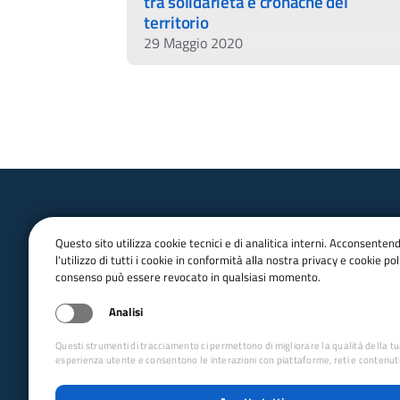
tra solidarietà e cronache del
territorio
29 Maggio 2020
Questo sito utilizza cookie tecnici e di analitica interni. Acconsenten
l'utilizzo di tutti i cookie in conformità alla nostra privacy e cookie poli
consenso può essere revocato in qualsiasi momento.
email:
Info@cai.it
pec:
cai@pec.cai.it
Analisi
Tel.
02 2057231
Fax. 02 205723201
Questi strumenti di tracciamento ci permettono di migliorare la qualità della t
P.IVA 03654880156
esperienza utente e consentono le interazioni con piattaforme, reti e contenuti
Via Petrella 19 - 20124 Milano