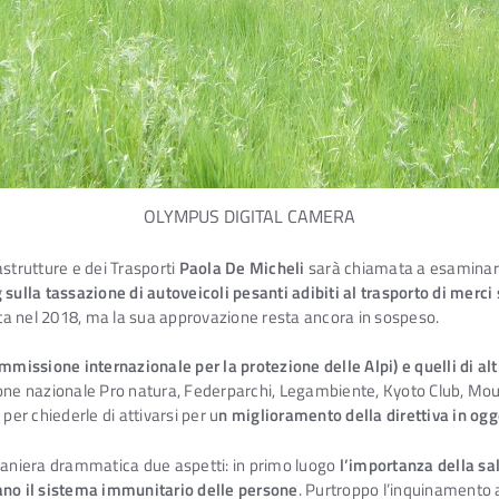
OLYMPUS DIGITAL CAMERA
strutture e dei Trasporti
Paola De Micheli
sarà chiamata a esaminare, 
sulla tassazione di autoveicoli pesanti adibiti al trasporto di merci s
ta nel 2018, ma la sua approvazione resta ancora in sospeso.
Commissione internazionale per la protezione delle Alpi) e quelli di al
zione nazionale Pro natura, Federparchi, Legambiente, Kyoto Club, Mo
per chiederle di attivarsi per u
n miglioramento della direttiva in ogg
 maniera drammatica due aspetti: in primo luogo
l’importanza della sa
zano il sistema immunitario delle persone
. Purtroppo l’inquinamento 