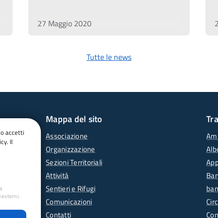
27 Maggio 2020
Tutte le news
Mappa del sito
Tr
do accetti
Associazione
Amm
cy. Il
Organizzazione
Alb
Sezioni Territoriali
App
Attività
Ban
Sentieri e Rifugi
ban
ua
 esterni.
Comunicazioni
Circ
Contatti
Con