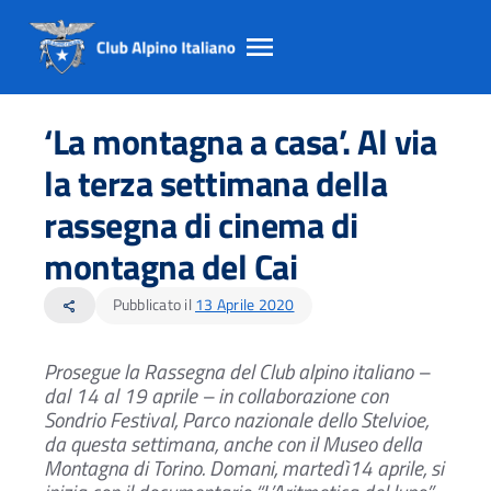
Salta
Salta
Salta
al
al
al
‘La montagna a casa’. Al via
contento
footer
menu
principale
la terza settimana della
rassegna di cinema di
montagna del Cai
Pubblicato il
13 Aprile 2020
share
Prosegue la Rassegna del Club alpino italiano –
dal 14 al 19 aprile – in collaborazione con
Sondrio Festival,
Parco nazionale dello Stelvioe,
da questa settimana, anche con il Museo della
Montagna di Torino.
Domani, martedì14 aprile,
si