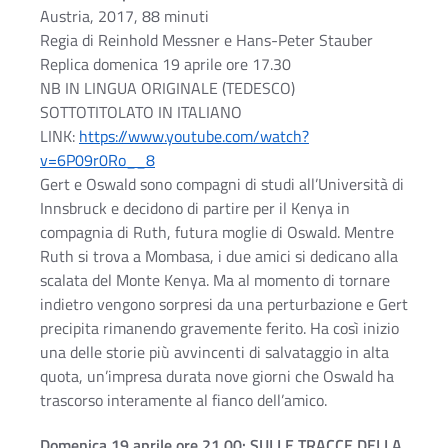
Austria, 2017, 88 minuti
Regia di Reinhold Messner e Hans-Peter Stauber
Replica domenica 19 aprile ore 17.30
NB IN LINGUA ORIGINALE (TEDESCO)
SOTTOTITOLATO IN ITALIANO
LINK:
https://www.youtube.com/watch?
v=6P09r0Ro__8
Gert e Oswald sono compagni di studi all’Università di
Innsbruck e decidono di partire per il Kenya in
compagnia di Ruth, futura moglie di Oswald. Mentre
Ruth si trova a Mombasa, i due amici si dedicano alla
scalata del Monte Kenya. Ma al momento di tornare
indietro vengono sorpresi da una perturbazione e Gert
precipita rimanendo gravemente ferito. Ha così inizio
una delle storie più avvincenti di salvataggio in alta
quota, un’impresa durata nove giorni che Oswald ha
trascorso interamente al fianco dell’amico.
Domenica 19 aprile ore 21.00: SULLE TRACCE DELLA