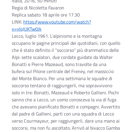
Italia, 2016, 50 minuti
Regia di Nicoletta Favaron
Replica sabato 18 aprile ore 17.30
LINK:
https://www.youtube.com/watch?
v=yIoJUKTw0ik
Lecco, luglio 1961. L’alpinismo e la montagna
occupano le pagine principali dei quotidiani, con quello
che è stato definito il “soccorso” più drammatico delle
Alpi: sette scalatori, due cordate guidate da Walter
Bonatti e Pierre Mazeaud, sono travolte da una
bufera sul Pilone centrale del Freney, nel massiccio
del Monte Bianco. Per una settimana le squadre di
soccorso tentano di raggiungerli, ma sopravvivono
solo in tre: Bonatti, Mazeaud e Roberto Gallieni. Pochi
sanno che a Lecco, un uomo conosceva la via di fuga
che avevano pianificato Bonatti e compagni. Avvertito
dal padre di Gallieni, partì con una squadra di Lecco
verso Courmayeur, per raggiungerli, dare una mano ai
soccorsi, ma non fu ascoltato. Arrivò al bivacco Gamba