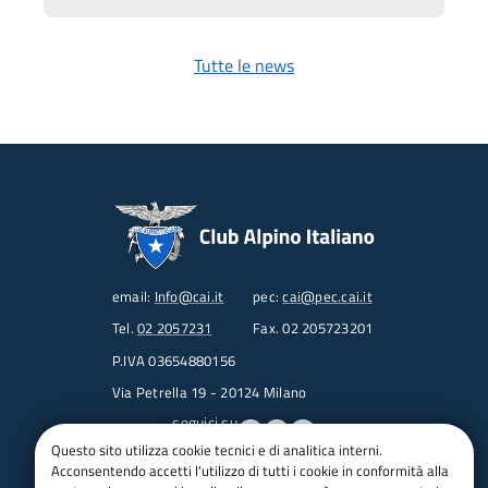
Tutte le news
email:
Info@cai.it
pec:
cai@pec.cai.it
Tel.
02 2057231
Fax. 02 205723201
P.IVA 03654880156
Via Petrella 19 - 20124 Milano
seguici su
Questo sito utilizza cookie tecnici e di analitica interni.
Acconsentendo accetti l'utilizzo di tutti i cookie in conformità alla
Trasparenza