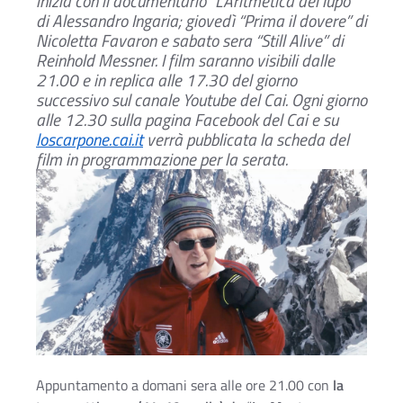
inizia con il documentario “L’Aritmetica del lupo”
di Alessandro Ingaria;
giovedì “Prima il dovere” di
Nicoletta Favaron e sabato sera “Still Alive” di
Reinhold Messner.
I film saranno visibili dalle
21.00 e in replica alle 17.30 del giorno
successivo sul canale Youtube del Cai.
Ogni giorno
alle 12.30 sulla pagina Facebook del Cai e su
loscarpone.cai.it
verrà pubblicata la scheda del
film in programmazione per la serata.
Ac
Appuntamento a domani sera alle ore 21.00 con
la