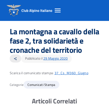
Salta
Salta
Salta
al
al
al
La montagna a cavallo della
contento
footer
menu
principale
fase 2, tra solidarietà e
cronache del territorio
Pubblicato il
29 Maggio 2020
share
Scarica il comunicato stampa:
37_Cs_M360_Giugno
Categorie
Comunicati Stampa
Articoli Correlati