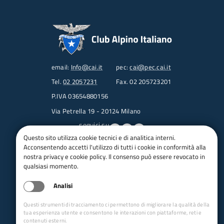
email:
Info@cai.it
pec:
cai@pec.cai.it
Tel.
02 2057231
Fax. 02 205723201
P.IVA 03654880156
Via Petrella 19 - 20124 Milano
seguici su
Questo sito utilizza cookie tecnici e di analitica interni.
Acconsentendo accetti l'utilizzo di tutti i cookie in conformità alla
Trasparenza
nostra privacy e cookie policy. Il consenso può essere revocato in
Amministrazione trasparente
qualsiasi momento.
Albo pretorio online
Analisi
Appalti
Bandi e gare
Questi strumenti di tracciamento ci permettono di migliorare la qualità della
bandi per le sezioni
tua esperienza utente e consentono le interazioni con piattaforme, reti e
contenuti esterni.
Circolari