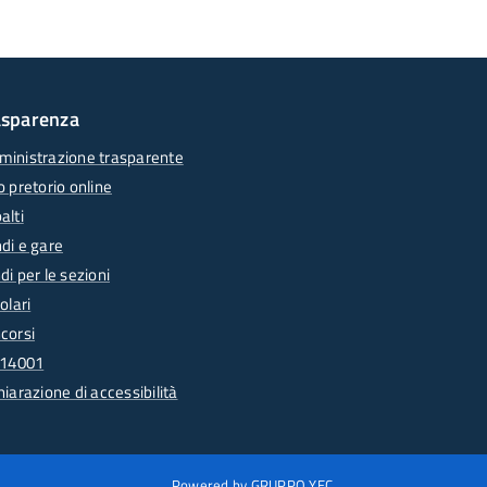
asparenza
inistrazione trasparente
o pretorio online
alti
di e gare
di per le sezioni
olari
corsi
 14001
hiarazione di accessibilità
Powered by GRUPPO YEC