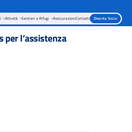
i
Attività
Sentieri e Rifugi
Assicurazioni
Contatti
Diventa Socio
s per l’assistenza