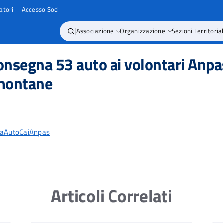
atori
Accesso Soci
|
Associazione
Organizzazione
Sezioni Territorial
 consegna 53 auto ai volontari Anpa
 montane
aAutoCaiAnpas
Articoli Correlati