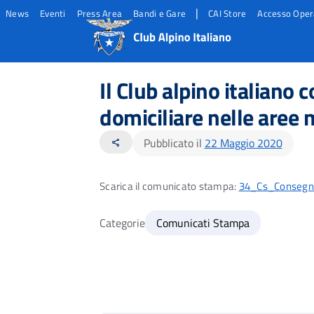
|
News
Eventi
Press Area
Bandi e Gare
CAI Store
Accesso Oper
Salta
Salta
Salta
al
al
al
Il Club alpino italiano
contento
footer
menu
principale
domiciliare nelle aree
Pubblicato il
22 Maggio 2020
share
Scarica il comunicato stampa:
34_Cs_Consegn
Categorie
Comunicati Stampa