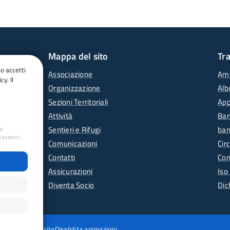
Mappa del sito
Tr
do accetti
Associazione
Amm
cy. Il
Organizzazione
Alb
Sezioni Territoriali
App
Attività
Ban
Sentieri e Rifugi
ban
ua
 esterni.
Comunicazioni
Circ
Contatti
Con
Assicurazioni
Iso
Diventa Socio
Dic
wing
Mappa del sito
Disabilita animazioni