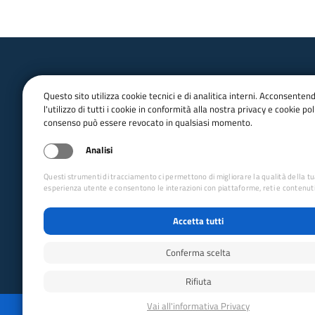
Questo sito utilizza cookie tecnici e di analitica interni. Acconsenten
l'utilizzo di tutti i cookie in conformità alla nostra privacy e cookie poli
consenso può essere revocato in qualsiasi momento.
email:
Info@cai.it
pec:
cai@pec.cai.it
Analisi
Tel.
02 2057231
Fax. 02 205723201
Questi strumenti di tracciamento ci permettono di migliorare la qualità della t
P.IVA 03654880156
esperienza utente e consentono le interazioni con piattaforme, reti e contenuti
Via Petrella 19 - 20124 Milano
Accetta tutti
seguici su
Conferma scelta
Rifiuta
Reimposta preferenze cookie
Privacy
Whistleblo