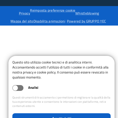
Reimposta preferenze cookie
Privacy
Whistleblowing
Mappa del sito
Disabilita animazioni
Powered by GRUPPO YEC
Questo sito utilizza cookie tecnici e di analitica interni.
Acconsentendo accetti l'utilizzo di tutti i cookie in conformità alla
nostra privacy e cookie policy. Il consenso può essere revocato in
qualsiasi momento.
Analisi
Questi strumenti di tracciamento ci permettono di migliorare la qualità della
tua esperienza utente e consentono le interazioni con piattaforme, reti e
contenuti esterni.