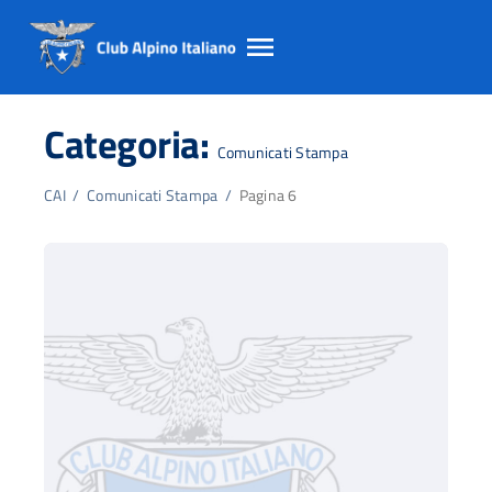
Salta
Salta
Salta
al
al
al
Categoria:
contento
footer
menu
Comunicati Stampa
principale
CAI
/
Comunicati Stampa
/
Pagina 6