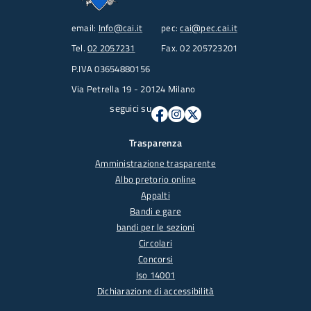
email:
Info@cai.it
pec:
cai@pec.cai.it
Tel.
02 2057231
Fax. 02 205723201
P.IVA 03654880156
Via Petrella 19 - 20124 Milano
seguici su
Trasparenza
Amministrazione trasparente
Albo pretorio online
Appalti
Bandi e gare
bandi per le sezioni
Circolari
Concorsi
Iso 14001
Dichiarazione di accessibilità