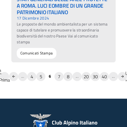
A ROMA. LUCI EOMBRE DI UN GRANDE
PATRIMONIO ITALIANO
17 Dicembre 2024
Le proposte del mondo ambientalista per un sistema
capace di tutelare e promuovere la straordinaria
biodiversità del nostro Paese Vai al comunicato
stampa
Comunicati Stampa
a
«
4
5
7
8
20
30
40
...
6
...
...
Prima