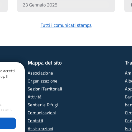
23 Gennaio 2025
Tutti i comunicati stampa
Mappa del sito
Tr
do accetti
Associazione
Amm
cy. Il
Organizzazione
Alb
Sezioni Territoriali
App
Attività
Ban
Sentieri e Rifugi
ban
ua
 esterni.
Comunicazioni
Circ
Contatti
Con
Assicurazioni
Iso