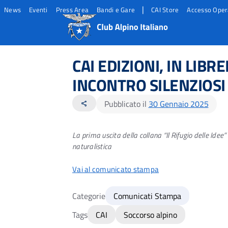
|
News
Eventi
Press Area
Bandi e Gare
CAI Store
Accesso Oper
Salta
Salta
Salta
al
al
al
CAI EDIZIONI, IN LIBR
contento
footer
menu
principale
INCONTRO SILENZIOSI
Pubblicato il
30 Gennaio 2025
share
La prima uscita della collana “Il Rifugio delle Ide
naturalistica
Vai al comunicato stampa
Categorie
Comunicati Stampa
Tags
CAI
Soccorso alpino