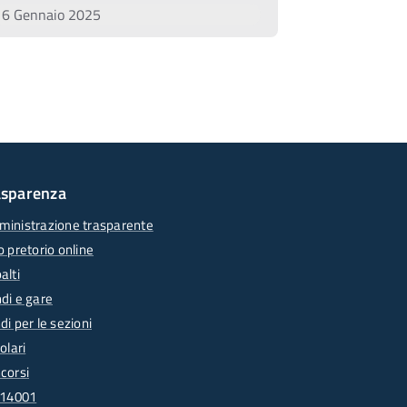
16 Gennaio 2025
asparenza
inistrazione trasparente
o pretorio online
alti
di e gare
di per le sezioni
olari
corsi
 14001