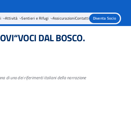
i
Attività
Sentieri e Rifugi
Assicurazioni
Contatti
Diventa Socio
ZOVI“VOCI DAL BOSCO.
a di uno dei riferimenti italiani della narrazione