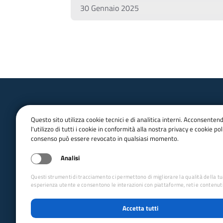
30 Gennaio 2025
Questo sito utilizza cookie tecnici e di analitica interni. Acconsenten
l'utilizzo di tutti i cookie in conformità alla nostra privacy e cookie poli
consenso può essere revocato in qualsiasi momento.
email:
Info@cai.it
pec:
cai@pec.cai.it
Analisi
Tel.
02 2057231
Fax. 02 205723201
Questi strumenti di tracciamento ci permettono di migliorare la qualità della t
P.IVA 03654880156
esperienza utente e consentono le interazioni con piattaforme, reti e contenuti
Via Petrella 19 - 20124 Milano
Accetta tutti
seguici su