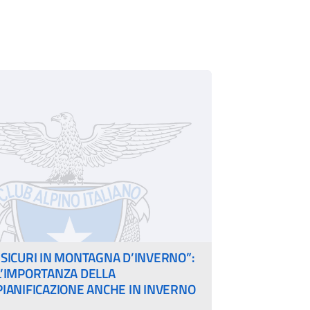
“SICURI IN MONTAGNA D’INVERNO”:
L’IMPORTANZA DELLA
PIANIFICAZIONE ANCHE IN INVERNO