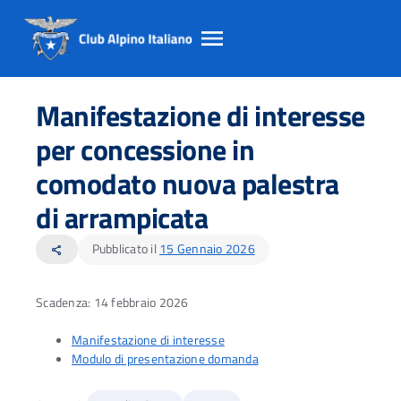
Salta
Salta
Salta
al
al
al
Manifestazione di interesse
contento
footer
menu
principale
per concessione in
comodato nuova palestra
di arrampicata
Pubblicato il
15 Gennaio 2026
share
Scadenza: 14 febbraio 2026
Manifestazione di interesse
Modulo di presentazione domanda