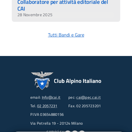
Collaboratore per attività editoriale del
CAI
28 Novembre 2025
Tutti Bandi e Gare
email:
Info@cai.it
pec:
cai@pec.cai.it
Tel.
02 2057231
Fax. 02 205723201
P.IVA 03654880156
Via Petrella 19 - 20124 Milano
seguici su