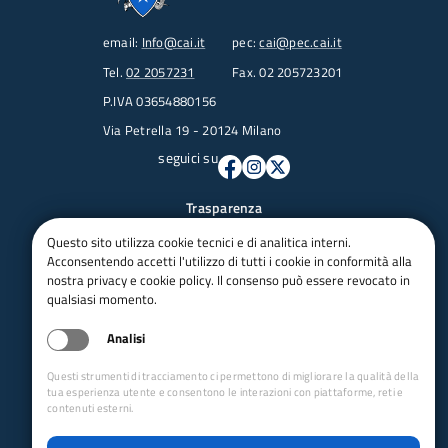
email:
Info@cai.it
pec:
cai@pec.cai.it
Tel.
02 2057231
Fax. 02 205723201
P.IVA 03654880156
Via Petrella 19 - 20124 Milano
seguici su
Trasparenza
Amministrazione trasparente
Questo sito utilizza cookie tecnici e di analitica interni.
Albo pretorio online
Acconsentendo accetti l'utilizzo di tutti i cookie in conformità alla
nostra privacy e cookie policy. Il consenso può essere revocato in
Appalti
qualsiasi momento.
Bandi e gare
bandi per le sezioni
Analisi
Circolari
Concorsi
Questi strumenti di tracciamento ci permettono di migliorare la qualità della
tua esperienza utente e consentono le interazioni con piattaforme, reti e
Iso 14001
contenuti esterni.
Dichiarazione di accessibilità