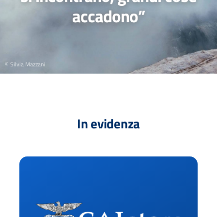
accadono”
© Silvia Mazzani
In evidenza
Ac