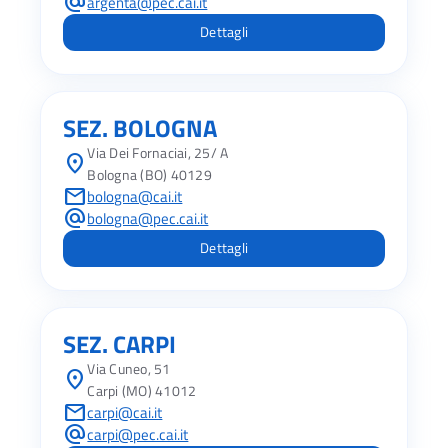
alternate_email
argenta@pec.cai.it
Dettagli
SEZ. BOLOGNA
Via Dei Fornaciai, 25/ A
location_on
Bologna (BO) 40129
mail
bologna@cai.it
alternate_email
bologna@pec.cai.it
Dettagli
SEZ. CARPI
Via Cuneo, 51
location_on
Ac
Carpi (MO) 41012
mail
carpi@cai.it
alternate_email
carpi@pec.cai.it