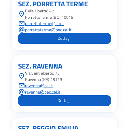
SEZ. PORRETTA TERME
Della Liberta', 42
location_on
Porretta Terme (BO) 40046
mail
porrettaterme@cai.it
alternate_email
porrettaterme@pec.cai.it
Dettagli
SEZ. RAVENNA
Via Sant'alberto, 73
location_on
Ravenna (RA) 48123
mail
ravenna@cai.it
alternate_email
ravenna@pec.cai.it
Dettagli
SEZ. REGGIO EMILIA