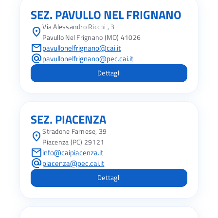
SEZ. PAVULLO NEL FRIGNANO
Via Alessandro Ricchi , 3
location_on
Pavullo Nel Frignano (MO) 41026
mail
pavullonelfrignano@cai.it
alternate_email
pavullonelfrignano@pec.cai.it
Dettagli
SEZ. PIACENZA
Stradone Farnese, 39
location_on
Piacenza (PC) 29121
mail
info@caipiacenza.it
alternate_email
piacenza@pec.cai.it
Dettagli