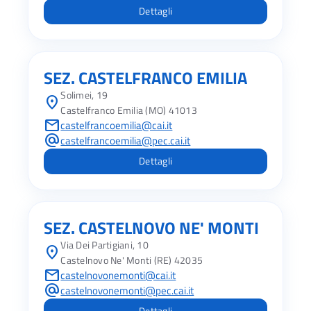
Dettagli
SEZ. CASTELFRANCO EMILIA
Solimei, 19
location_on
Castelfranco Emilia (MO) 41013
mail
castelfrancoemilia@cai.it
alternate_email
castelfrancoemilia@pec.cai.it
Dettagli
SEZ. CASTELNOVO NE' MONTI
Via Dei Partigiani, 10
location_on
Castelnovo Ne' Monti (RE) 42035
mail
castelnovonemonti@cai.it
alternate_email
castelnovonemonti@pec.cai.it
Dettagli