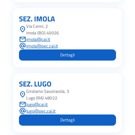
SEZ. IMOLA
Via Cenni, 2
location_on
Imola (BO) 40026
mail
imola@cai.it
alternate_email
imola@pec.cai.it
Dettagli
SEZ. LUGO
Girolamo Savonarola, 3
location_on
Lugo (RA) 48022
mail
lugo@cai.it
alternate_email
lugo@pec.cai.it
Dettagli