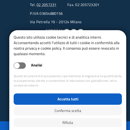
Tel.
02 2057231
Fax. 02 205723201
P.IVA 03654880156
Via Petrella 19 - 20124 Milano
seguici su
Questo sito utilizza cookie tecnici e di analitica interni.
Acconsentendo accetti l'utilizzo di tutti i cookie in conformità alla
Trasparenza
nostra privacy e cookie policy. Il consenso può essere revocato in
Amministrazione trasparente
qualsiasi momento.
Albo pretorio online
Analisi
Appalti
Bandi e gare
Questi strumenti di tracciamento ci permettono di migliorare la qualità della
bandi per le sezioni
tua esperienza utente e consentono le interazioni con piattaforme, reti e
contenuti esterni.
Circolari
Concorsi
Accetta tutti
Iso 14001
Dichiarazione di accessibilità
Conferma scelta
Rifiuta
Reimposta preferenze cookie
Privacy
Whistleblowing