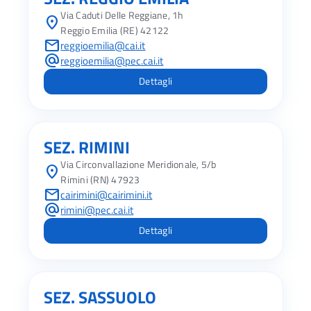
Via Caduti Delle Reggiane, 1h
location_on
Reggio Emilia (RE) 42122
mail
reggioemilia@cai.it
alternate_email
reggioemilia@pec.cai.it
Dettagli
SEZ. RIMINI
Via Circonvallazione Meridionale, 5/b
location_on
Rimini (RN) 47923
mail
cairimini@cairimini.it
alternate_email
rimini@pec.cai.it
Dettagli
SEZ. SASSUOLO