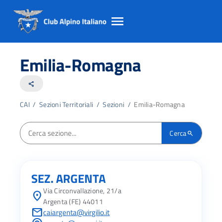
Salta
Salta
Salta
al
al
al
Emilia-Romagna
contento
footer
menu
principale
share
CAI
/
Sezioni Territoriali
/
Sezioni
/
Emilia-Romagna
Nessun filtro applicato. Mostrate tutte le sezioni.
Cerca
search
Cerca sezione per nome o codice
SEZ. ARGENTA
Via Circonvallazione, 21/a
location_on
Argenta (FE) 44011
mail
caiargenta@virgilio.it