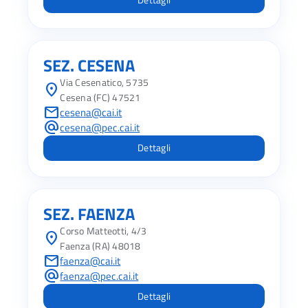
SEZ. CESENA
Via Cesenatico, 5735
location_on
Cesena (FC) 47521
mail
cesena@cai.it
alternate_email
cesena@pec.cai.it
Dettagli
SEZ. FAENZA
Corso Matteotti, 4/3
location_on
Faenza (RA) 48018
mail
faenza@cai.it
alternate_email
faenza@pec.cai.it
Dettagli