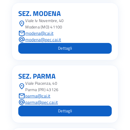
SEZ. MODENA
Viale Iv Novembre, 40
location_on
Modena (MO) 41100
mail
modena@cai.it
alternate_email
modena@pec.cai.it
Dettagli
SEZ. PARMA
Viale Piacenza, 40
location_on
Parma (PR) 43126
mail
parma@cai.it
alternate_email
parma@pec.cai.it
Dettagli