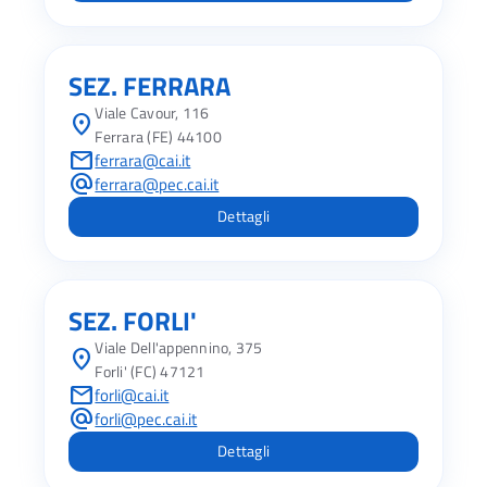
SEZ. FERRARA
Viale Cavour, 116
location_on
Ferrara (FE) 44100
mail
ferrara@cai.it
alternate_email
ferrara@pec.cai.it
Dettagli
SEZ. FORLI'
Viale Dell'appennino, 375
location_on
Forli' (FC) 47121
mail
forli@cai.it
alternate_email
forli@pec.cai.it
Dettagli