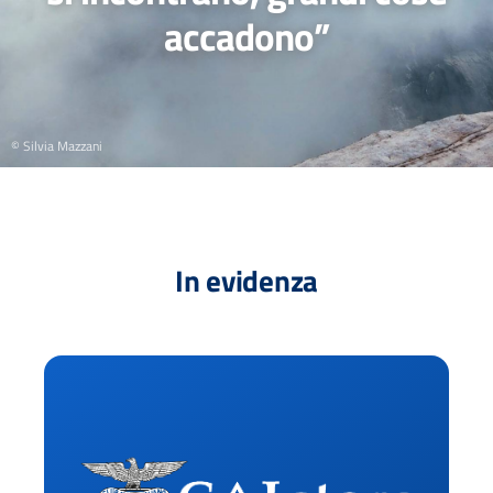
accadono”
© Silvia Mazzani
In evidenza
Ac