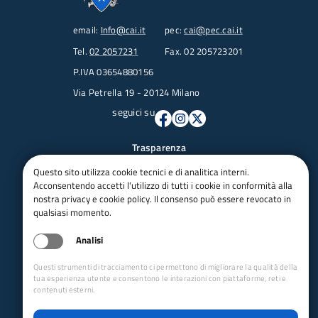
email:
Info@cai.it
pec:
cai@pec.cai.it
Tel.
02 2057231
Fax. 02 205723201
P.IVA 03654880156
Via Petrella 19 - 20124 Milano
seguici su
Trasparenza
Amministrazione trasparente
Questo sito utilizza cookie tecnici e di analitica interni.
Albo pretorio online
Acconsentendo accetti l'utilizzo di tutti i cookie in conformità alla
nostra privacy e cookie policy. Il consenso può essere revocato in
Appalti
qualsiasi momento.
Bandi e gare
bandi per le sezioni
Analisi
Circolari
Concorsi
Questi strumenti di tracciamento ci permettono di migliorare la qualità della
tua esperienza utente e consentono le interazioni con piattaforme, reti e
Iso 14001
contenuti esterni.
Dichiarazione di accessibilità