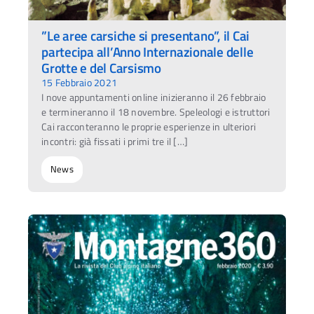
”Le aree carsiche si presentano”, il Cai
partecipa all’Anno Internazionale delle
Grotte e del Carsismo
15 Febbraio 2021
I nove appuntamenti online inizieranno il 26 febbraio
e termineranno il 18 novembre. Speleologi e istruttori
Cai racconteranno le proprie esperienze in ulteriori
incontri: già fissati i primi tre il […]
News
Ac