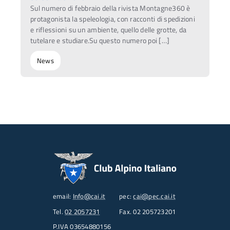
Sul numero di febbraio della rivista Montagne360 è
protagonista la speleologia, con racconti di spedizioni
e riflessioni su un ambiente, quello delle grotte, da
tutelare e studiare.Su questo numero poi […]
News
email:
Info@cai.it
pec:
cai@pec.cai.it
Tel.
02 2057231
Fax. 02 205723201
P.IVA 03654880156