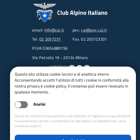
email:
Info@cai.it
pec:
cai@pec.cai.it
Tel.
02 2057231
Fax. 02 205723201
P.IVA 03654880156
Via Petrella 19 - 20124 Milano
seguici su
Questo sito utilizza cookie tecnici e di analitica interni.
Acconsentendo accetti l'utilizzo di tutti i cookie in conformità alla
Trasparenza
nostra privacy e cookie policy. Il consenso può essere revocato in
Amministrazione trasparente
qualsiasi momento.
Albo pretorio online
Analisi
Appalti
Bandi e gare
Questi strumenti di tracciamento ci permettono di migliorare la qualità della
bandi per le sezioni
tua esperienza utente e consentono le interazioni con piattaforme, reti e
contenuti esterni.
Circolari
Concorsi