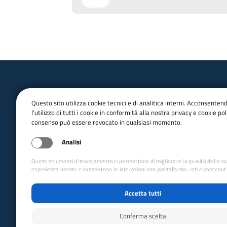
Questo sito utilizza cookie tecnici e di analitica interni. Acconsenten
l'utilizzo di tutti i cookie in conformità alla nostra privacy e cookie poli
consenso può essere revocato in qualsiasi momento.
email:
Info@cai.it
pec:
cai@pec.cai.it
Analisi
Tel.
02 2057231
Fax. 02 205723201
Questi strumenti di tracciamento ci permettono di migliorare la qualità della t
P.IVA 03654880156
esperienza utente e consentono le interazioni con piattaforme, reti e contenuti
Via Petrella 19 - 20124 Milano
Accetta tutti
seguici su
Conferma scelta