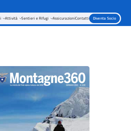
i
Attività
Sentieri e Rifugi
Assicurazioni
Contatti
Diventa Socio