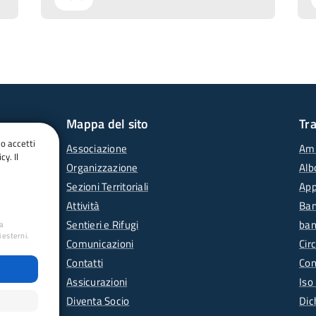
Mappa del sito
Tr
do accetti
Associazione
Amm
cy. Il
Organizzazione
Alb
Sezioni Territoriali
App
Attività
Ban
Sentieri e Rifugi
ban
ua
 esterni.
Comunicazioni
Circ
Contatti
Con
Assicurazioni
Iso
Diventa Socio
Dic