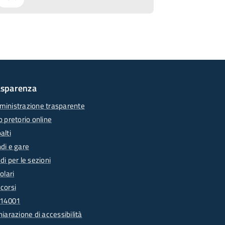
asparenza
inistrazione trasparente
o pretorio online
alti
di e gare
di per le sezioni
olari
corsi
 14001
hiarazione di accessibilità