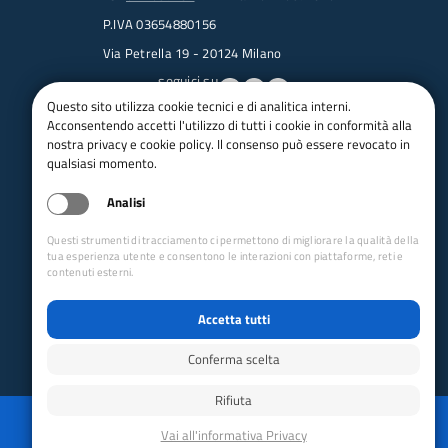
P.IVA 03654880156
Via Petrella 19 - 20124 Milano
seguici su
Questo sito utilizza cookie tecnici e di analitica interni.
Acconsentendo accetti l'utilizzo di tutti i cookie in conformità alla
Trasparenza
nostra privacy e cookie policy. Il consenso può essere revocato in
Amministrazione trasparente
qualsiasi momento.
Albo pretorio online
Analisi
Appalti
Bandi e gare
Questi strumenti di tracciamento ci permettono di migliorare la qualità della
bandi per le sezioni
tua esperienza utente e consentono le interazioni con piattaforme, reti e
contenuti esterni.
Circolari
Concorsi
Accetta tutti
Iso 14001
Dichiarazione di accessibilità
Conferma scelta
Rifiuta
Reimposta preferenze cookie
Privacy
Whistleblowing