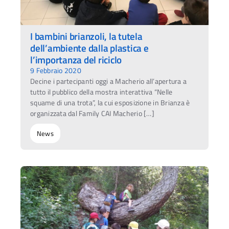
I bambini brianzoli, la tutela
dell’ambiente dalla plastica e
l’importanza del riciclo
9 Febbraio 2020
Decine i partecipanti oggi a Macherio all’apertura a
tutto il pubblico della mostra interattiva “Nelle
squame di una trota”, la cui esposizione in Brianza è
organizzata dal Family CAI Macherio […]
News
Ac