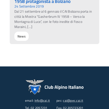
1958 protagonista a Bolzano
24 Settembre 2019
Dal 21 settembre al 6 gennaio il CAI Bolzano porta in
città la Mostra “Gasherbrum IV 1958 – Verso la
Montagna di Luce”, con le foto inedite di Fosco
Maraini, […]
News
email:
Info@cai.it
pec:
cai@pec.cai.it
Tel.
02 2057231
Fax. 02 205723201