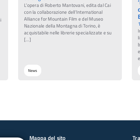
L’opera di Roberto Mantovani, edita dal Cai
con la collaborazione dell’International
Alliance for Mountain Film e del Museo
i
Nazionale della Montagna di Torino, è
I
acquistabile nelle librerie specializzate e su
l
[…]
b
e
e
News
Mappa del sito
Tr