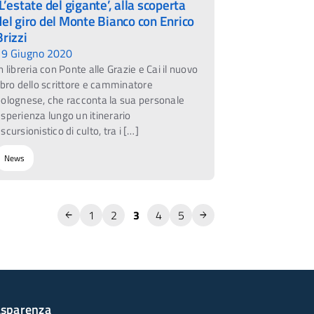
‘L’estate del gigante’, alla scoperta
del giro del Monte Bianco con Enrico
Brizzi
19 Giugno 2020
n libreria con Ponte alle Grazie e Cai il nuovo
ibro dello scrittore e camminatore
olognese, che racconta la sua personale
sperienza lungo un itinerario
scursionistico di culto, tra i […]
News
1
2
3
4
5
asparenza