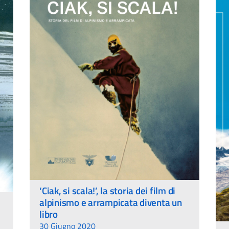
‘Ciak, si scala!’, la storia dei film di
alpinismo e arrampicata diventa un
libro
30 Giugno 2020