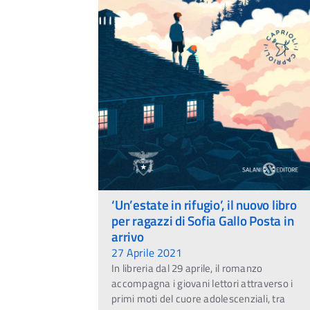
‘Un’estate in rifugio’, il nuovo libro
per ragazzi di Sofia Gallo Posta in
arrivo
27 Aprile 2021
In libreria dal 29 aprile, il romanzo
accompagna i giovani lettori attraverso i
primi moti del cuore adolescenziali, tra