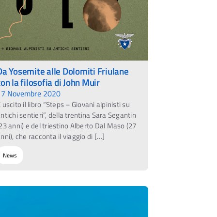
Da Yosemite alle Dolomiti Friulane
con la filosofia di John Muir
17 Novembre 2020
 uscito il libro “Steps – Giovani alpinisti su
ntichi sentieri”, della trentina Sara Segantin
23 anni) e del triestino Alberto Dal Maso (27
nni), che racconta il viaggio di […]
News