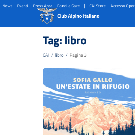
|
News
Eventi
Press Area
Bandi e Gare
CAI Store
Accesso Oper
Salta
Salta
Salta
al
al
al
Tag:
libro
contento
footer
menu
principale
CAI
/
libro
/
Pagina 3