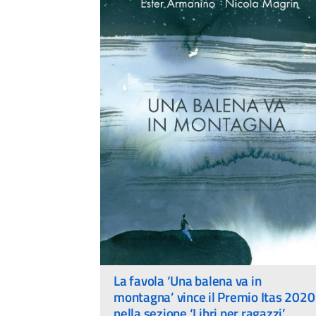
La favola ‘Una balena va in
montagna’ vince il Premio Itas 2020
nella sezione ‘Libri per ragazzi’