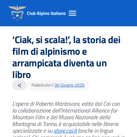
Salta
Salta
Salta
al
al
al
‘Ciak, si scala!’, la storia dei
contento
footer
menu
principale
film di alpinismo e
arrampicata diventa un
libro
Pubblicato il
30 Giugno 2020
share
L’opera di Roberto Mantovani, edita dal Cai con
la collaborazione dell’International Alliance for
Mountain Film e del Museo Nazionale della
Montagna di Torino, è acquistabile nelle librerie
specializzate e su
store.cai.it
(anche in lingua