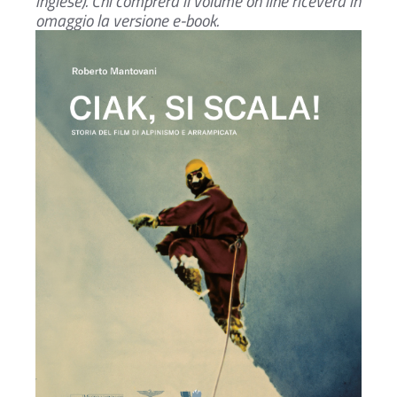
inglese). Chi comprerà il volume on line riceverà in
omaggio la versione e-book.
Ac