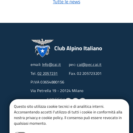
Tutte le news
email:
Info@cai.it
pec:
cai@pec.cai.it
Tel.
02 2057231
Fax. 02 205723201
P.IVA 03654880156
Via Petrella 19 - 20124 Milano
seguici su
Questo sito utilizza cookie tecnici e di analitica interni.
Acconsentendo accetti l'utilizzo di tutti i cookie in conformità alla
Trasparenza
nostra privacy e cookie policy. Il consenso può essere revocato in
Amministrazione trasparente
qualsiasi momento.
Albo pretorio online