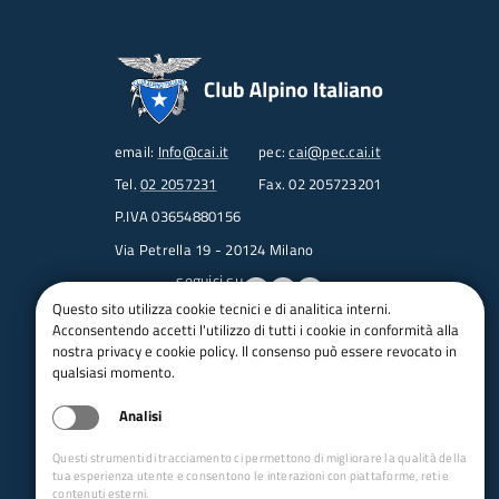
email:
Info@cai.it
pec:
cai@pec.cai.it
Tel.
02 2057231
Fax. 02 205723201
P.IVA 03654880156
Via Petrella 19 - 20124 Milano
seguici su
Questo sito utilizza cookie tecnici e di analitica interni.
Acconsentendo accetti l'utilizzo di tutti i cookie in conformità alla
Trasparenza
nostra privacy e cookie policy. Il consenso può essere revocato in
Amministrazione trasparente
qualsiasi momento.
Albo pretorio online
Analisi
Appalti
Bandi e gare
Questi strumenti di tracciamento ci permettono di migliorare la qualità della
bandi per le sezioni
tua esperienza utente e consentono le interazioni con piattaforme, reti e
contenuti esterni.
Circolari