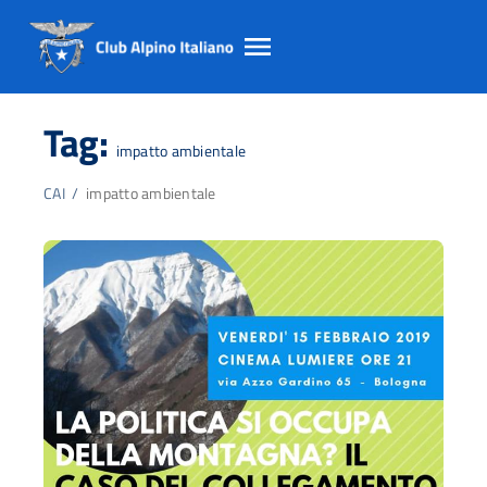
Salta
Salta
Salta
al
al
al
Tag:
contento
footer
menu
impatto ambientale
principale
CAI
/
impatto ambientale