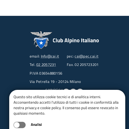
email:
Info@cai.it
pec:
cai@pec.cai.it
Tel.
02 2057231
Fax. 02 205723201
P.IVA 03654880156
Via Petrella 19 - 20124 Milano
seguici su
Questo sito utilizza cookie tecnici e di analitica interni.
Acconsentendo accetti l'utilizzo di tutti i cookie in conformità alla
Trasparenza
nostra privacy e cookie policy. Il consenso può essere revocato in
Amministrazione trasparente
qualsiasi momento.
Albo pretorio online
Analisi
Appalti