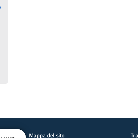
e
Mappa del sito
Tr