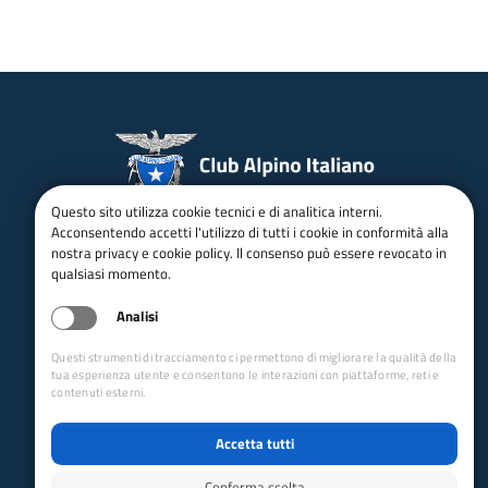
Questo sito utilizza cookie tecnici e di analitica interni.
email:
Info@cai.it
pec:
cai@pec.cai.it
Acconsentendo accetti l'utilizzo di tutti i cookie in conformità alla
nostra privacy e cookie policy. Il consenso può essere revocato in
Tel.
02 2057231
Fax. 02 205723201
qualsiasi momento.
P.IVA 03654880156
Analisi
Via Petrella 19 - 20124 Milano
seguici su
Questi strumenti di tracciamento ci permettono di migliorare la qualità della
tua esperienza utente e consentono le interazioni con piattaforme, reti e
contenuti esterni.
Trasparenza
Amministrazione trasparente
Accetta tutti
Albo pretorio online
Conferma scelta
Appalti