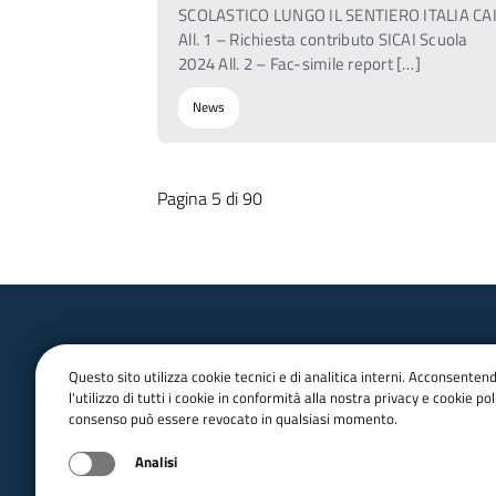
SCOLASTICO LUNGO IL SENTIERO ITALIA CA
All. 1 – Richiesta contributo SICAI Scuola
2024 All. 2 – Fac-simile report […]
News
Pagina 5 di 90
Questo sito utilizza cookie tecnici e di analitica interni. Acconsenten
l'utilizzo di tutti i cookie in conformità alla nostra privacy e cookie poli
consenso può essere revocato in qualsiasi momento.
email:
Info@cai.it
pec:
cai@pec.cai.it
Analisi
Tel.
02 2057231
Fax. 02 205723201