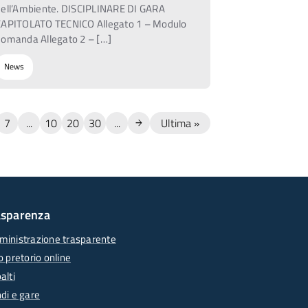
dell’Ambiente. DISCIPLINARE DI GARA
CAPITOLATO TECNICO Allegato 1 – Modulo
domanda Allegato 2 – […]
News
7
...
10
20
30
...
Ultima »
asparenza
inistrazione trasparente
o pretorio online
alti
di e gare