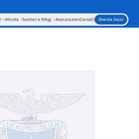
i
Attività
Sentieri e Rifugi
Assicurazioni
Contatti
Diventa Socio