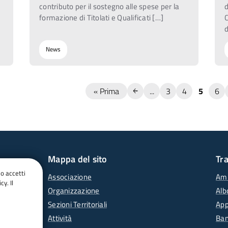
contributo per il sostegno alle spese per la
I
formazione di Titolati e Qualificati […]
News
« Prima
...
3
4
5
6
Mappa del sito
Tr
do accetti
Associazione
Amm
cy. Il
Organizzazione
Alb
Sezioni Territoriali
App
Attività
Ban