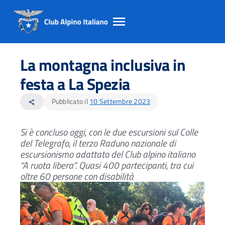
Salta
Salta
Salta
al
al
al
La montagna inclusiva in
contento
footer
menu
principale
festa a La Spezia
Pubblicato il
10 Settembre 2023
share
Si è concluso oggi, con le due escursioni sul Colle
del Telegrafo,
il terzo Raduno nazionale di
escursionismo adattato del Club alpino italiano
“A ruota libera”.
Quasi 400 partecipanti, tra cui
oltre 60 persone con disabilità