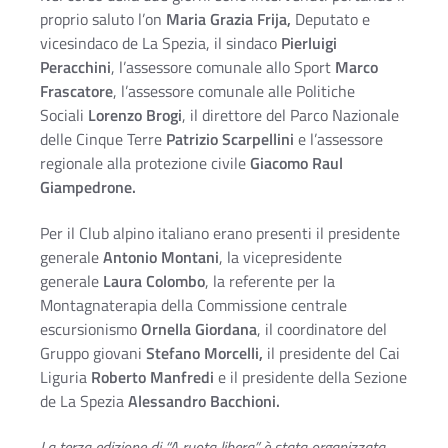
proprio saluto l’on
Maria Grazia Frija,
Deputato e
vicesindaco de La Spezia, il sindaco
Pierluigi
Peracchini
, l’assessore comunale allo Sport
Marco
Frascatore
, l’assessore comunale alle Politiche
Sociali
Lorenzo Brogi
, il direttore del Parco Nazionale
delle Cinque Terre
Patrizio Scarpellini
e l’assessore
regionale alla protezione civile
Giacomo Raul
Giampedrone.
Per il Club alpino italiano erano presenti il presidente
generale
Antonio Montani
, la vicepresidente
generale
Laura Colombo
, la referente per la
Montagnaterapia della Commissione centrale
escursionismo
Ornella Giordana
, il coordinatore del
Gruppo giovani
Stefano Morcelli,
il presidente del Cai
Liguria
Roberto Manfredi
e il presidente della Sezione
de La Spezia
Alessandro Bacchioni.
La terza edizione di “A ruota libera” è stata organizzata