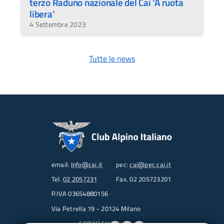
terzo Raduno nazionale del Cai ‘A ruota
libera’
4 Settembre 2023
Tutte le news
email:
Info@cai.it
pec:
cai@pec.cai.it
Tel.
02 2057231
Fax. 02 205723201
P.IVA 03654880156
Via Petrella 19 - 20124 Milano
seguici su