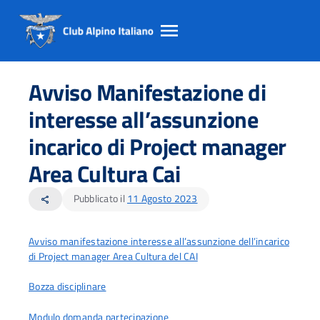
Salta
Salta
Salta
al
al
al
Avviso Manifestazione di
contento
footer
menu
principale
interesse all’assunzione
incarico di Project manager
Area Cultura Cai
Pubblicato il
11 Agosto 2023
share
Avviso manifestazione interesse all’assunzione dell’incarico
di Project manager Area Cultura del CAI
Bozza disciplinare
Modulo domanda partecipazione