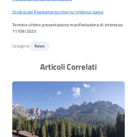
Stralcio del Regolamento interno rimborso spese
Termine ultimo presentazione manifestazione di interesse:
11/09/2023
Categorie
News
Articoli Correlati
Ac