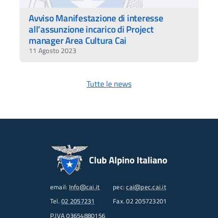
Avviso Manifestazione di interesse
all’assunzione incarico di Project
manager Area Cultura Cai
11 Agosto 2023
Tutte le news
email:
Info@cai.it
pec:
cai@pec.cai.it
Tel.
02 2057231
Fax. 02 205723201
P.IVA 03654880156