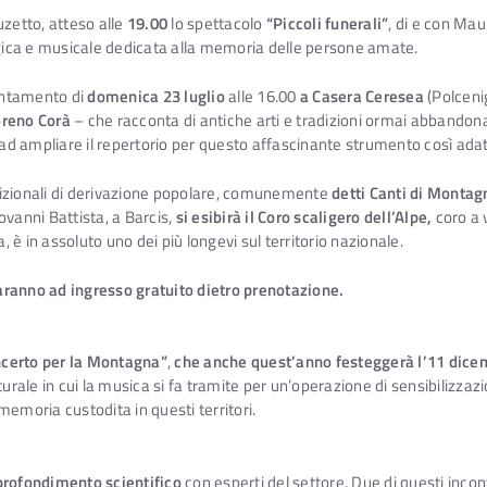
zetto, atteso alle
19.00
lo spettacolo
“Piccoli funerali”
, di e con Ma
ica e musicale dedicata alla memoria delle persone amate.
untamento di
domenica 23 luglio
alle 16.00
a Casera Ceresea
(Polceni
reno Corà
– che racconta di antiche arti e tradizioni ormai abbandonat
so ad ampliare il repertorio per questo affascinante strumento così ad
dizionali di derivazione popolare, comunemente
detti Canti di Montag
ovanni Battista, a Barcis,
si esibirà il Coro scaligero dell’Alpe,
coro a v
è in assoluto uno dei più longevi sul territorio nazionale.
 saranno ad ingresso gratuito dietro prenotazione.
ncerto per la Montagna”
,
che anche quest’anno festeggerà l’11 dicem
rale in cui la musica si fa tramite per un’operazione di sensibilizzazi
emoria custodita in questi territori.
pprofondimento scientifico
con esperti del settore. Due di questi inco