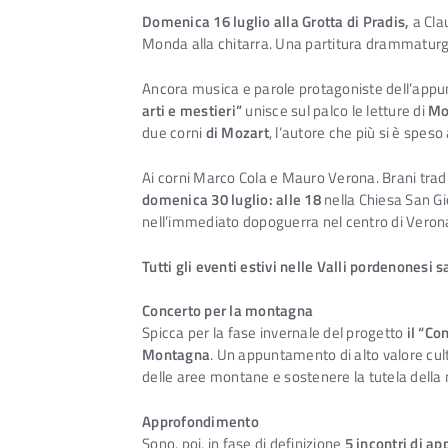
Domenica 16 luglio alla Grotta di Pradis,
a Clau
Monda alla chitarra. Una partitura drammaturg
Ancora musica e parole protagoniste dell’app
arti e mestieri”
unisce sul palco le letture di
Mo
due corni
di Mozart
, l’autore che più si è spe
Ai corni Marco Cola e Mauro Verona. Brani tra
domenica 30 luglio: alle 18
nella Chiesa San Gi
nell’immediato dopoguerra nel centro di Verona, 
Tutti gli eventi estivi nelle Valli pordenonesi
Concerto per la montagna
Spicca per la fase invernale del progetto
il “Co
Montagna
. Un appuntamento di alto valore cultu
delle aree montane e sostenere la tutela della m
Approfondimento
Sono, poi, in fase di definizione
5 incontri di a