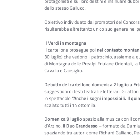
protagonisti e sui loro destini e insinuare dubbi
dello stesso Gallucci.
Obiettivo individuato dai promotori del Concor
risulterebbe altrettanto unico suo genere nel 
Il Verdi in montagna
Il cartellone prosegue poi
nel contesto montan
30 luglio) che vedono il patrocinio, assieme a 
di Montagna delle Prealpi Friulane Orientali,
Cavallo e Cansiglio.
Debutto del cartellone domenica 2 luglio a Ert
suggestioni di testi teatrali e letterari. Gli attori
lo spettacolo
“Anche i sogni impossibili. Il qu
scalato tutti i 14 ottomila.
Domenica 9 luglio
spazio alla musica con il c
d’Arzino.
Il Duo Grandesso
– formato da Damian
spaziando tra autori come Richard Galliano, Pedr