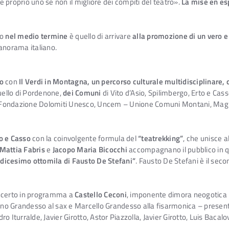
 è proprio uno se non il migliore dei compiti del teatro».
La mise en es
so
nel medio termine
è quello di arrivare
alla promozione di un vero e
panorama italiano.
o
con
Il Verdi in Montagna, un percorso culturale multidisciplinare
quello di Pordenone,
dei Comuni
di Vito d’Asio, Spilimbergo, Erto e Cas
 la Fondazione Dolomiti Unesco, Uncem – Unione Comuni Montani, Mag
o e Casso
con la coinvolgente formula del
“teatrekking”
, che unisce a
Mattia Fabris
e
Jacopo Maria Bicocchi
accompagnano il pubblico in qu
indicesimo ottomila di Fausto De Stefani”
. Fausto De Stefani è il sec
oncerto in programma a
Castello Ceconi
, imponente dimora neogotica 
o Grandesso al sax e Marcello Grandesso alla fisarmonica – presente
o Iturralde, Javier Girotto, Astor Piazzolla, Javier Girotto, Luis Bacal