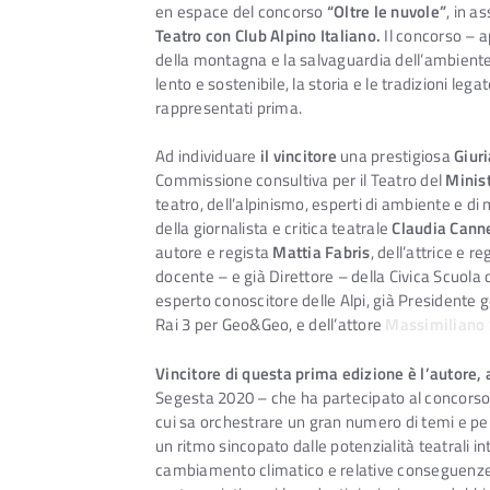
en espace del concorso
“Oltre le nuvole”
, in a
Teatro con Club Alpino Italiano.
Il concorso – a
della montagna e la salvaguardia dell’ambient
lento e sostenibile, la storia e le tradizioni lega
rappresentati prima.
Ad individuare
il vincitore
una prestigiosa
Giuri
Commissione consultiva per il Teatro del
Minist
teatro, dell’alpinismo, esperti di ambiente e di
della giornalista e critica teatrale
Claudia Cann
autore e regista
Mattia Fabris
, dell’attrice e r
docente – e già Direttore – della Civica Scuola 
esperto conoscitore delle Alpi, già Presidente ge
Rai 3 per Geo&Geo, e dell’attore
Massimiliano 
Vincitore di questa prima edizione è l’autore, a
Segesta 2020 – che ha partecipato al concorso 
cui sa orchestrare un gran numero di temi e pe
un ritmo sincopato dalle potenzialità teatrali in
cambiamento climatico e relative conseguenze ma