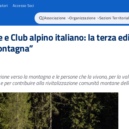
atori
Accesso Soci
|
Associazione
Organizzazione
Sezioni Territorial
 Club alpino italiano: la terza edi
ontagna”
zione verso la montagna e le persone che la vivono, per la val
 e per contribuire alla rivitalizzazione comunità montane dell