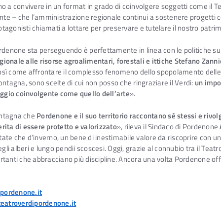
cano a convivere in un format in grado di coinvolgere soggetti come il T
ente – che l’amministrazione regionale continui a sostenere progetti c
rotagonisti chiamati a lottare per preservare e tutelare il nostro patr
ordenone sta perseguendo è perfettamente in linea con le politiche s
ionale alle risorse agroalimentari, forestali e ittiche Stefano Zanni
sì come affrontare il complesso fenomeno dello spopolamento delle t
agna, sono scelte di cui non posso che ringraziare il Verdi:
un impo
ggio coinvolgente come quello dell’arte
».
ontagna che
Pordenone e il suo territorio raccontano sé stessi e riv
rita di essere protetto e valorizzato
», rileva il Sindaco di Pordenone
te che d’inverno, un bene di inestimabile valore da riscoprire con un
gli alberi e lungo pendii scoscesi. Oggi, grazie al connubio tra il Teatr
anti che abbracciano più discipline. Ancora una volta Pordenone offre a
pordenone.it
teatroverdipordenone.it