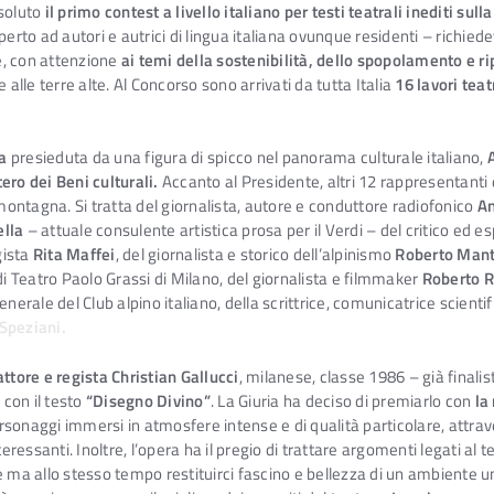
ssoluto
il primo contest a livello italiano per testi teatrali inediti su
perto ad autori e autrici di lingua italiana ovunque residenti – richied
e, con attenzione
ai temi della sostenibilità, dello spopolamento e 
te alle terre alte. Al Concorso sono arrivati da tutta Italia
16 lavori teat
a
presieduta da una figura di spicco nel panorama culturale italiano,
ero dei Beni culturali.
Accanto al Presidente, altri 12 rappresentanti 
 montagna. Si tratta del giornalista, autore e conduttore radiofonico
An
ella
– attuale consulente artistica prosa per il Verdi – del critico ed e
egista
Rita Maffei
, del giornalista e storico dell’alpinismo
Roberto Man
di Teatro Paolo Grassi di Milano, del giornalista e filmmaker
Roberto R
nerale del Club alpino italiano, della scrittrice, comunicatrice scientif
Speziani.
ttore e regista Christian Gallucci
, milanese, classe 1986 – già finali
con il testo
“Disegno Divino”
. La Giuria ha deciso di premiarlo con
la
rsonaggi immersi in atmosfere intense e di qualità particolare, attra
teressanti. Inoltre, l’opera ha il pregio di trattare argomenti legati a
 allo stesso tempo restituirci fascino e bellezza di un ambiente unic