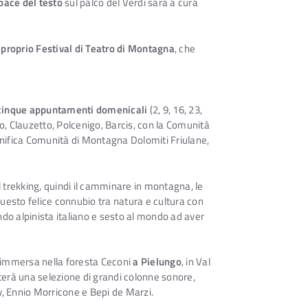
pace del testo
sul palco del Verdi sarà a cura
 proprio Festival di Teatro di Montagna
, che
, cinque appuntamenti domenicali
(2, 9, 16, 23,
so, Clauzetto, Polcenigo, Barcis, con la Comunità
nifica Comunità di Montagna Dolomiti Friulane,
l trekking, quindi il camminare in montagna, le
esto felice connubio tra natura e cultura con
ondo alpinista italiano e sesto al mondo ad aver
immersa nella foresta Ceconi
a Pielungo
, in Val
rà una selezione di grandi colonne sonore,
ov, Ennio Morricone e Bepi de Marzi.