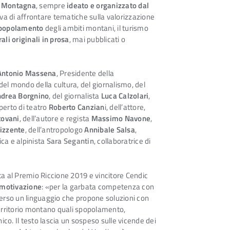
lla Montagna
, sempre
ideato e organizzato dal
eva di affrontare tematiche sulla valorizzazione
ripopolamento
degli ambiti montani, il turismo
rali originali in prosa
, mai pubblicati o
Antonio Massena
, Presidente della
del mondo della cultura, del giornalismo, del
drea Borgnino
, del giornalista
Luca Calzolari
,
sperto di teatro
Roberto Canzian
i, dell’attore,
tovani
, dell’autore e regista
Massimo Navone
,
izzente
, dell’antropologo
Annibale Salsa
,
ica e alpinista
Sara Segantin
, collaboratrice di
sta al Premio Riccione 2019 e vincitore Cendic
 motivazione
: «per la garbata competenza con
verso un linguaggio che propone soluzioni con
l territorio montano quali spopolamento,
o. Il testo lascia un sospeso sulle vicende dei