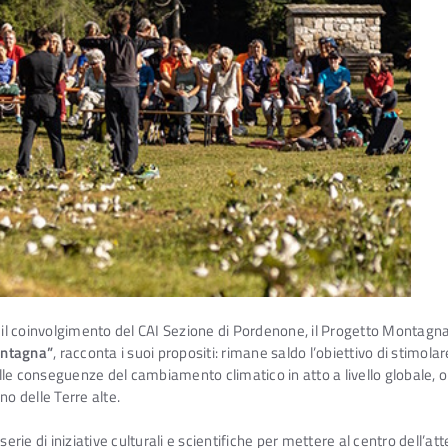
n il coinvolgimento del CAI Sezione di Pordenone, il Progetto Montagna 
ontagna”
, racconta i suoi propositi: rimane saldo l’obiettivo di stimola
lle conseguenze del cambiamento climatico in atto a livello globale, 
o delle Terre alte.
erie di iniziative culturali e scientifiche per mettere al centro dell’att