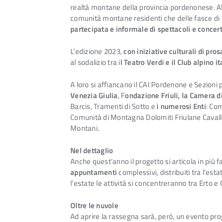
realtà montane della provincia pordenonese. A
comunità montane residenti che delle fasce di 
partecipata e informale di spettacoli e concert
L’edizione 2023,
con iniziative culturali di pro
al sodalizio tra i
l Teatro Verdi e il Club alpino i
A loro si affiancano il CAI Pordenone e Sezioni p
Venezia Giulia
, F
ondazione Friuli, la Camera
Barcis, Tramenti di Sotto e
i numerosi Enti
: Co
Comunità di Montagna Dolomiti Friulane Cavall
Montani.
Nel dettaglio
Anche quest’anno il progetto si articola in più 
appuntamenti
complessivi, distribuiti tra l’est
l’estate le attività si concentreranno tra Erto 
Oltre le nuvole
Ad aprire la rassegna sarà, però, un evento 