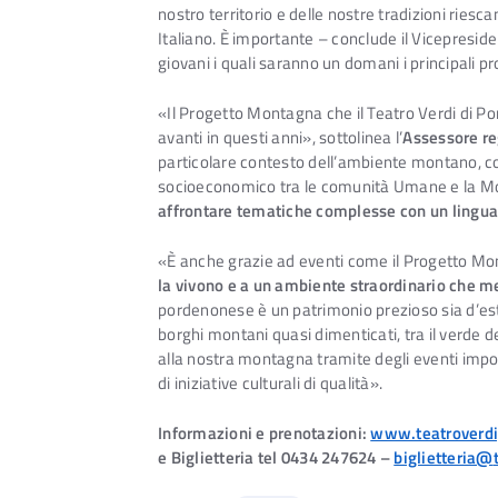
nostro territorio e delle nostre tradizioni ries
Italiano. È importante – conclude il Vicepresid
giovani i quali saranno un domani i principali p
«Il Progetto Montagna che il Teatro Verdi di P
avanti in questi anni», sottolinea l’
Assessore reg
particolare contesto dell’ambiente montano, co
socioeconomico tra le comunità Umane e la Mont
affrontare tematiche complesse con un lingua
«È anche grazie ad eventi come il Progetto M
la vivono e a un ambiente straordinario che me
pordenonese è un patrimonio prezioso sia d’esta
borghi montani quasi dimenticati, tra il verde de
alla nostra montagna tramite degli eventi import
di iniziative culturali di qualità».
Informazioni e prenotazioni:
www.teatroverdi
e Biglietteria tel 0434 247624 –
biglietteria@