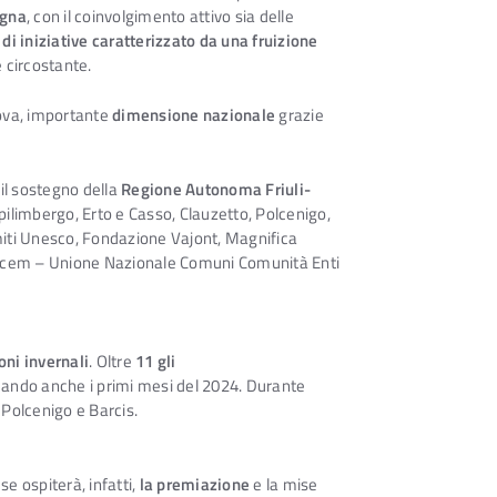
agna
, con il coinvolgimento attivo sia delle
 di iniziative caratterizzato da una fruizione
 circostante.
ova, importante
dimensione nazionale
grazie
 il sostegno della
Regione Autonoma Friuli-
pilimbergo, Erto e Casso, Clauzetto, Polcenigo,
miti Unesco, Fondazione Vajont, Magnifica
 Uncem – Unione Nazionale Comuni Comunità Enti
oni invernali
. Oltre
11 gli
toccando anche i primi mesi del 2024. Durante
 Polcenigo e Barcis.
e ospiterà, infatti,
la premiazione
e la mise