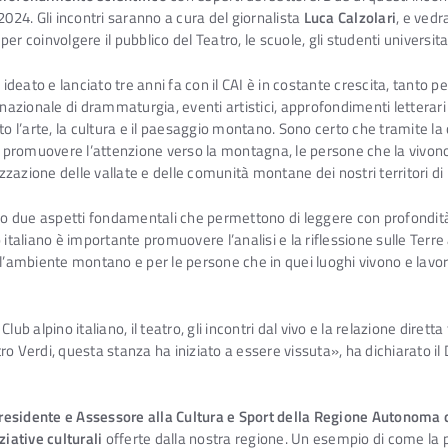
2024. Gli incontri saranno a cura del giornalista
Luca Calzolari
, e vedr
 per coinvolgere il pubblico del Teatro, le scuole, gli studenti universita
eato e lanciato tre anni fa con il CAI è in costante crescita, tanto pe
azionale di drammaturgia, eventi artistici, approfondimenti letterari e s
o l’arte, la cultura e il paesaggio montano. Sono certo che tramite la c
te promuovere l’attenzione verso la montagna, le persone che la vivono
izzazione delle vallate e delle comunità montane dei nostri territori di
o due aspetti fondamentali che permettono di leggere con profondità
no italiano è importante promuovere l’analisi e la riflessione sulle Terre
 l’ambiente montano e per le persone che in quei luoghi vivono e lavor
ub alpino italiano, il teatro, gli incontri dal vivo e la relazione diretta
o Verdi, questa stanza ha iniziato a essere vissuta», ha dichiarato il D
residente e Assessore alla Cultura e Sport della Regione Autonoma de
iative culturali
offerte dalla nostra regione. Un esempio di come la p