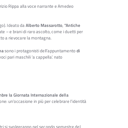
urizio Rippa alla voce narrante e Amedeo
go). Ideato da
Alberto Massarotto
,
“Antiche
e – e brani di raro ascolto, come i duetti per
atto a rievocare la montagna.
na
sono i protagonisti dell’appuntamento
di
oci pari maschili ‘a cappella’. nato
bre la Giornata Internazionale della
one: un’occasione in più per celebrare l’identità
ntri si svolgeranno nel secondo semestre del