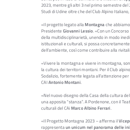
2023, mentre gli altri 3 nel primo semestre del 
Studi di Udine oltre che del Club Alpino Italiano,
«Il progetto legato alla
Montagna
che abbiamo id
Presidente
Giovanni Lessio
. «Con un Concorso n
della multidisciplinarietà, unendo in modo inedit
istituzionali e culturali, si possa concretamen
dell’ambiente, così come contribuire alla rivital
«Vivere la montagna e vivere in montagna, son
la cultura dei territori montani. Per il Club alpi
Sodalizio, fortemente legata all’attenzione per
CAI
Antonio Montani
.
«Nel nuovo disegno della Casa della cultura del Cl
una apposita “stanza”. A Pordenone, con il Teatr
culturali del CAi
Marco Albino Ferrari
.
«Il Progetto Montagna 2023 – afferma il
Vicep
rappresenta
un unicum nel panorama delle iniz