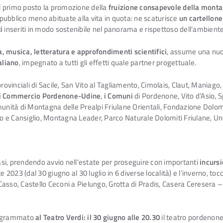
l primo posto la promozione della
fruizione consapevole della mont
pubblico meno abituate alla vita in quota: ne scaturisce
un cartellone
i
inseriti in modo sostenibile nel panorama e rispettoso dell’ambiente
sa, musica, letteratura e approfondimenti scientifici
, assume una nu
taliano
, impegnato a tutti gli effetti quale partner progettuale.
rovinciali di Sacile, San Vito al Tagliamento, Cimolais, Claut, Maniago,
 di Commercio Pordenone-Udine
,
i Comuni
di Pordenone, Vito d’Asio, S
munità di Montagna delle Prealpi Friulane Orientali, Fondazione Dolo
o e Cansiglio, Montagna Leader, Parco Naturale Dolomiti Friulane,
fasi, prendendo avvio nell’estate per proseguire con importanti
incursi
ate 2023 (dal 30 giugno al 30 luglio in 6 diverse località) e l’inverno, 
e Casso, Castello Ceconi a Pielungo, Grotta di Pradis, Casera Ceresera –
programmato
al Teatro Verdi:
il 30 giugno alle 20.30
il teatro pordenones