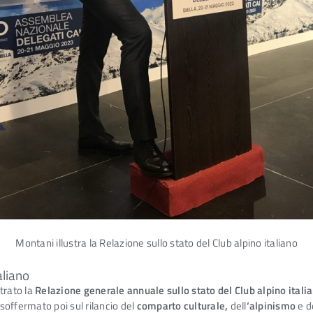
Montani illustra la Relazione sullo stato del Club alpino italiano
aliano
strato la
Relazione generale annuale sullo stato del Club alpino itali
 soffermato poi sul rilancio del
comparto culturale,
dell
‘alpinismo
e de