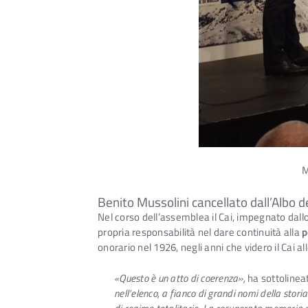
M
Benito Mussolini cancellato dall’Albo de
Nel corso dell’assemblea il Cai, impegnato dall
propria responsabilità nel dare continuità alla
p
onorario nel 1926, negli anni che videro il Cai a
«Questo è un atto di coerenza»,
ha sottolinea
nell’elenco, a fianco di grandi nomi della stori