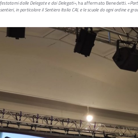
estatami dalle Delegate e dai Delegati»
, ha affermato Benedetti.
«Porte
 sentieri, in particolare il Sentiero Italia CAI, e le scuole do ogni ordine e