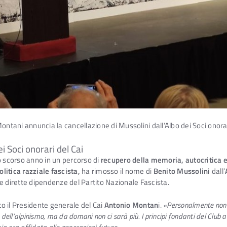
ontani annuncia la cancellazione di Mussolini dall’Albo dei Soci onora
i Soci onorari del Cai
o scorso anno in un percorso di
recupero della memoria, autocritica e
olitica razziale fascista,
ha rimosso il nome di
Benito Mussolini
dall’
lle dirette dipendenze del Partito Nazionale Fascista.
to il Presidente generale del Cai
Antonio Montan
i.
«Personalmente non 
a dell’alpinismo, ma da domani non ci sarà più. I principi fondanti del Club 