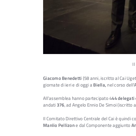
I
Giacomo Benedetti
(58 anni, iscritto al Cai Uget
giornate di ieri e di oggi a
Biella,
nel corso dell’
All’assemblea hanno partecipato 4
44 delegati
andati
376
, ad Angelo Ennio De Simoi (iscritto a
Il Comitato Direttivo Centrale del Cai è quindi
Manlio Pellizon
e dal Componente aggiunto
An