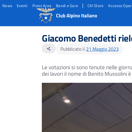
|
News
Eventi
Press Area
Bandi e Gare
CAI Store
Accesso Oper
Salta
Salta
Salta
al
al
al
Giacomo Benedetti riele
contento
footer
menu
principale
Pubblicato il
21 Maggio 2023
share
Le votazioni si sono tenute nelle giorna
dei lavori il nome di Benito Mussolini è