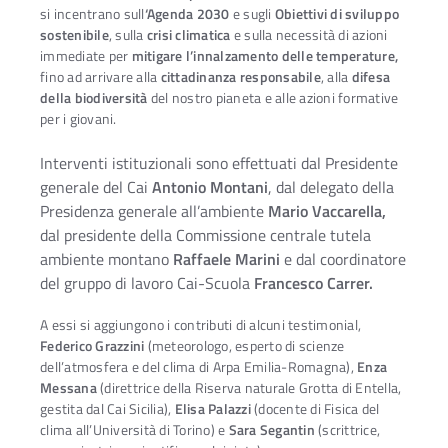
si incentrano sull
‘Agenda 2030
e sugli
Obiettivi di sviluppo
sostenibile
, sulla
crisi climatica
e sulla necessità di azioni
immediate per
mitigare l’innalzamento delle temperature,
fino ad arrivare alla
cittadinanza responsabile
, alla
difesa
della biodiversità
del nostro pianeta e alle azioni formative
per i giovani.
Interventi istituzionali sono effettuati dal Presidente
generale del Cai
Antonio Montani
, dal delegato della
Presidenza generale all’ambiente
Mario Vaccarella,
dal presidente della Commissione centrale tutela
ambiente montano
Raffaele Marini
e dal coordinatore
del gruppo di lavoro Cai-Scuola
Francesco Carrer.
A essi si aggiungono i contributi di alcuni testimonial,
Federico Grazzini
(meteorologo, esperto di scienze
dell’atmosfera e del clima di Arpa Emilia-Romagna),
Enza
Messana
(direttrice della Riserva naturale Grotta di Entella,
gestita dal Cai Sicilia),
Elisa Palazzi
(docente di Fisica del
clima all’Università di Torino) e
Sara Segantin
(scrittrice,