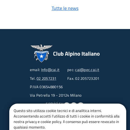
Tutte le news
email:
Info@cai.it
pec:
cai@pec.cai.it
Tel.
02 2057231
Fax. 02 205723201
P.IVA 03654880156
Via Petrella 19 - 20124 Milano
seguici su
Questo sito utilizza cookie tecnici e di analitica interni.
Acconsentendo accetti l'utilizzo di tutti i cookie in conformità alla
Trasparenza
nostra privacy e cookie policy. Il consenso può essere revocato in
Amministrazione trasparente
qualsiasi momento.