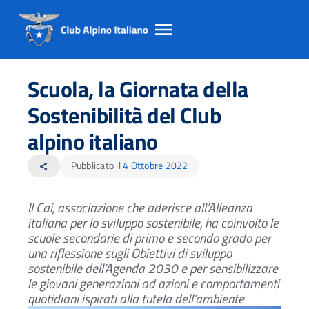
Salta
Salta
Salta
al
al
al
Scuola, la Giornata della
contento
footer
menu
principale
Sostenibilità del Club
alpino italiano
Pubblicato il
4 Ottobre 2022
share
Il Cai, associazione che aderisce all’Alleanza
italiana per lo sviluppo sostenibile,
ha coinvolto le
scuole secondarie di primo e secondo grado per
una riflessione
sugli Obiettivi di sviluppo
sostenibile dell’Agenda 2030 e
per sensibilizzare
le giovani generazioni ad azioni
e comportamenti
quotidiani ispirati alla tutela dell’ambiente