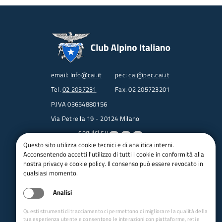
email:
Info@cai.it
pec:
cai@pec.cai.it
Tel.
02 2057231
Fax. 02 205723201
P.IVA 03654880156
Via Petrella 19 - 20124 Milano
seguici su
Questo sito utilizza cookie tecnici e di analitica interni.
Acconsentendo accetti l'utilizzo di tutti i cookie in conformità alla
Trasparenza
nostra privacy e cookie policy. Il consenso può essere revocato in
Amministrazione trasparente
qualsiasi momento.
Albo pretorio online
Analisi
Appalti
Bandi e gare
Questi strumenti di tracciamento ci permettono di migliorare la qualità della
bandi per le sezioni
tua esperienza utente e consentono le interazioni con piattaforme, reti e