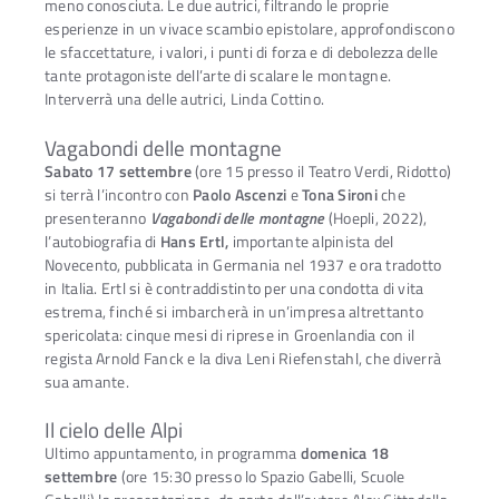
meno conosciuta. Le due autrici, filtrando le proprie
esperienze in un vivace scambio epistolare, approfondiscono
le sfaccettature, i valori, i punti di forza e di debolezza delle
tante protagoniste dell’arte di scalare le montagne.
Interverrà una delle autrici, Linda Cottino.
Vagabondi delle montagne
Sabato 17 settembre
(ore 15 presso il Teatro Verdi, Ridotto)
si terrà l’incontro con
Paolo Ascenzi
e
Tona Sironi
che
presenteranno
Vagabondi delle montagne
(Hoepli, 2022),
l’autobiografia di
Hans Ertl,
importante alpinista del
Novecento, pubblicata in Germania nel 1937 e ora tradotto
in Italia. Ertl si è contraddistinto per una condotta di vita
estrema, finché si imbarcherà in un’impresa altrettanto
spericolata: cinque mesi di riprese in Groenlandia con il
regista Arnold Fanck e la diva Leni Riefenstahl, che diverrà
sua amante.
Il cielo delle Alpi
Ultimo appuntamento, in programma
domenica 18
settembre
(ore 15:30 presso lo Spazio Gabelli, Scuole