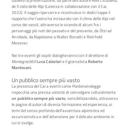
Gabelli) la presentazione, da parte dell’autore Alex Cittadella,
de Il cielo delle Alpi (Laterza in collaborazione con il Cai,
2022). Il saggio ripercorre e ricostruisce in dodici tappe il
rapporto che l’uomo ha instaurato con il clima delle Alpi nel
corso dei secoli, attraverso le vicende di alcuni fra i
personaggi più noti del passato e del presente, da Ötzi ad
Annibale, da Napoleone a Walter Bonatti e Reinhold
Messner.
Nei tre eventi gli ospiti dialogheranno con il direttore di
Montagne360
Luca Calzolari
e il giornalista
Roberto
Mantovani.
Un pubblico sempre più vasto
La presenza del Cai a eventi come Pordenonelegge
rispecchia una precisa volontà di coinvolgere culturalmente
un pubblico sempre più vasto
, sensibilizzandolo, attraverso
le pagine di autori di diversa formazione ed esperienza, ai
temi del senso profondo dell’avventura alpinistica ed
escursionistica e dell’attenzione per il delicato ambiente in
cui si svolge.