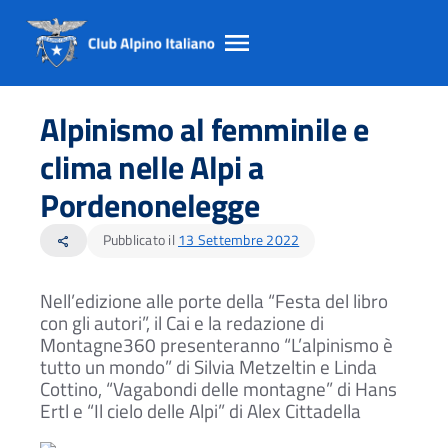
Salta
Salta
Salta
al
al
al
Alpinismo al femminile e
contento
footer
menu
principale
clima nelle Alpi a
Pordenonelegge
Pubblicato il
13 Settembre 2022
share
Nell’edizione alle porte della “Festa del libro
con gli autori”, il Cai e la redazione di
Montagne360 presenteranno “L’alpinismo è
tutto un mondo” di Silvia Metzeltin e Linda
Cottino, “Vagabondi delle montagne” di Hans
Ertl e “Il cielo delle Alpi” di Alex Cittadella