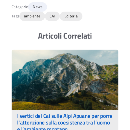
Categorie
News
Tags
ambiente
CAI
Editoria
Articoli Correlati
I vertici del Cai sulle Alpi Apuane per porre
l’attenzione sulla coesistenza tra l’uomo
e l’ambiente montano