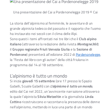
Una presentazione del Cai a Pordenonelegge 2019 © Cai
La storia dell’alpinismo al femminile, le avventure di un
grande alpinista tedesco del passato e il rapporto che l’uomo
ha instaurato nei secoli con il clima delle Alpi.
Sono questi i temi affrontati nei tre libri che il
Club alpino
italiano
(attraverso la redazione della rivista
Montagne360
,
il
Gruppo regionale Friuli Venezia Giulia
e la
Sezione di
Pordenone
) presenterà all’edizione 2022 di
Pordenonelegge
,
la “Festa del libro con gli autori” della città friulana in
programma dal 14 al 18 settembre.
L’alpinismo è tutto un mondo
Si inizia
giovedì 15 settembre
(ore 17 presso lo Spazio
Gabelli, Scuole Gabelli) con
L’alpinismo è tutto un mondo
,
edito dal Cai nel 2022, un’avvincente narrazione attraverso
Ac
la quale l’alpinista
Silvia Metzeltin
e la giornalista
Linda
Cottino
ricostruiscono e raccontano la presenza delle donne
nell’alpinismo, mettendo in luce una parte di un mondo