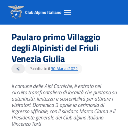
Salta
Salta
Salta
al
al
al
Paularo primo Villaggio
contento
footer
menu
principale
degli Alpinisti del Friuli
Venezia Giulia
Pubblicato il
30 Marzo 2022
share
Il comune delle Alpi Carniche, è entrato nel
circuito transfrontaliero
di località che puntano su
autenticità, lentezza e sostenibilità per attirare i
visitatori.
Domenica 3 aprile la cerimonia di
ingresso ufficiale,
con il sindaco Marco Clama e il
Presidente generale del Club alpino italiano
Vincenzo Torti