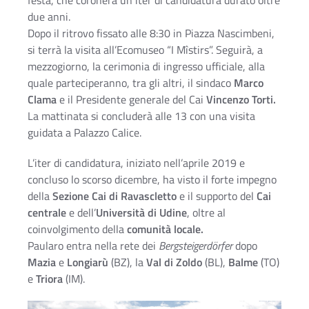
festa, che coronerà un iter di candidatura durato oltre
due anni.
Dopo il ritrovo fissato alle 8:30 in Piazza Nascimbeni,
si terrà la visita all’Ecomuseo “I Mîstirs”. Seguirà, a
mezzogiorno, la cerimonia di ingresso ufficiale, alla
quale parteciperanno, tra gli altri, il sindaco
Marco
Clama
e il Presidente generale del Cai
Vincenzo Torti.
La mattinata si concluderà alle 13 con una visita
guidata a Palazzo Calice.
L’iter di candidatura, iniziato nell’aprile 2019 e
concluso lo scorso dicembre, ha visto il forte impegno
della
Sezione Cai di Ravascletto
e il supporto del
Cai
centrale
e dell’
Università di Udine
, oltre al
coinvolgimento della
comunità locale.
Paularo entra nella rete dei
Bergsteigerdörfer
dopo
Mazia
e
Longiarù
(BZ), la
Val di Zoldo
(BL),
Balme
(TO)
e
Triora
(IM).