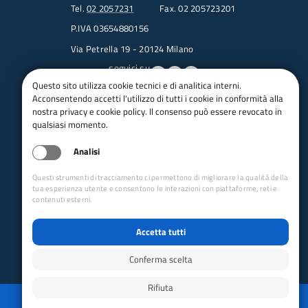
Tel.
02 2057231
Fax. 02 205723201
P.IVA 03654880156
Via Petrella 19 - 20124 Milano
seguici su
Questo sito utilizza cookie tecnici e di analitica interni.
Acconsentendo accetti l'utilizzo di tutti i cookie in conformità alla
Trasparenza
nostra privacy e cookie policy. Il consenso può essere revocato in
Amministrazione trasparente
qualsiasi momento.
Albo pretorio online
Analisi
Appalti
Bandi e gare
Questi strumenti di tracciamento ci permettono di migliorare la qualità della
bandi per le sezioni
tua esperienza utente e consentono le interazioni con piattaforme, reti e
contenuti esterni.
Circolari
Concorsi
Accetta tutti
Iso 14001
Dichiarazione di accessibilità
Conferma scelta
Rifiuta
Reimposta preferenze cookie
Privacy
Whistleblowing